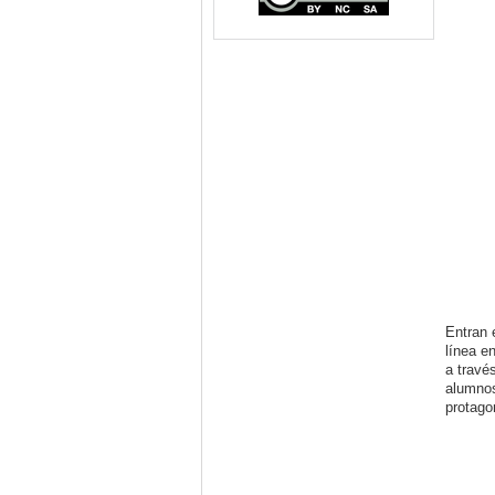
Entran
línea e
a travé
alumnos
protago