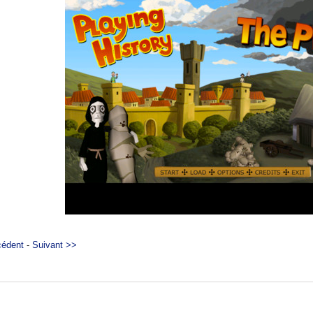
cédent
-
Suivant >>