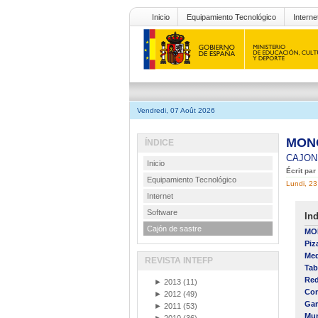
Inicio
Equipamiento Tecnológico
Interne
Vendredi, 07 Août 2026
MONO
ÍNDICE
CAJON
Inicio
Écrit pa
Equipamiento Tecnológico
Lundi, 23
Internet
Software
Ind
Cajón de sastre
MO
Piz
Med
REVISTA INTEFP
Tab
Red
►
2013
(11)
Con
►
2012
(49)
Gam
►
2011
(53)
Mun