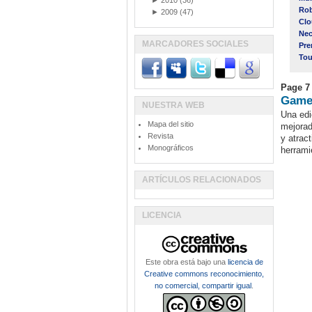
►
2010
(36)
Rob
►
2009
(47)
Clo
Nec
MARCADORES SOCIALES
Pre
Tou
Page 7
Gamed
NUESTRA WEB
Una ed
Mapa del sitio
mejorad
Revista
y atrac
Monográficos
herrami
ARTÍCULOS RELACIONADOS
LICENCIA
Este obra está bajo una
licencia de
Creative commons reconocimiento,
no comercial, compartir igual
.