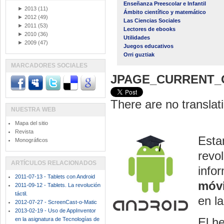
Enseñanza Preescolar e Infantil
►
2013
(11)
Ámbito científico y matemático
►
2012
(49)
Las Ciencias Sociales
►
2011
(53)
Lectores de ebooks
►
2010
(36)
Utilidades
►
2009
(47)
Juegos educativos
Orri guztiak
MARCADORES SOCIALES
JPAGE_CURRENT_
There are no translati
NUESTRA WEB
Mapa del sitio
Revista
Esta
Monográficos
revol
ARTÍCULOS RELACIONADOS
info
2011-07-13 - Tablets con Android
móvi
2011-09-12 - Tablets. La revolución
táctil.
en l
2012-07-27 - ScreenCast-o-Matic
2013-02-19 - Uso de AppInventor
El h
en la asignatura de Tecnologías de