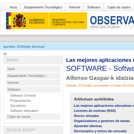
Inicio
Equipamiento Tecnológico
Internet
Software
Cajón de sastre
Igandea, 2026(e)ko abuztuak
09
Las mejores aplicaciones 
ÍNDICE
SOFTWARE
-
Softwa
Inicio
Equipamiento Tecnológico
Alfonso Gaspar-k idatzi
Internet
Ostirala, 2012(e)ko azaroa(r)en 02-(e)an 09:22e
Software
Software General
Artikuluen aurkibidea
Programación
Servidores
Las mejores aplicaciones educativas 
Software educativo
Lectores de noticias (RSS)
Discos virtuales
Cajón de sastre
Organizadores y gestores de tareas
Aprender idiomas
REVISTA INTEFP
Diccionarios y textos de consulta