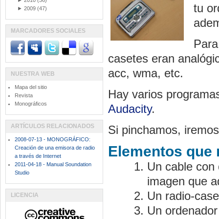
►
2010
(36)
tu o
►
2009
(47)
adem
MARCADORES SOCIALES
Para 
casetes eran analógic
acc, wma, etc.
NUESTRA WEB
Mapa del sitio
Hay varios programas 
Revista
Monográficos
Audacity
.
ARTÍCULOS RELACIONADOS
Si pinchamos, iremos
2008-07-13 - MONOGRÁFICO:
Elementos que 
Creación de una emisora de radio
a través de Internet
Un cable con 
2011-04-18 - Manual Soundation
Studio
imagen que ad
Un radio-case
LICENCIA
Un ordenador 