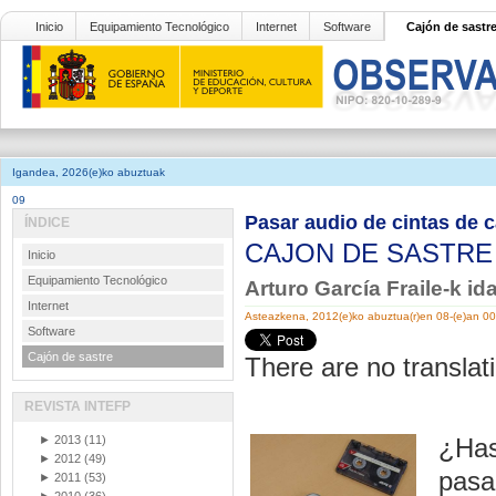
Inicio
Equipamiento Tecnológico
Internet
Software
Cajón de sastr
Igandea, 2026(e)ko abuztuak
09
Pasar audio de cintas de c
ÍNDICE
CAJON DE SASTR
Inicio
Equipamiento Tecnológico
Arturo García Fraile-k id
Internet
Asteazkena, 2012(e)ko abuztua(r)en 08-(e)an 0
Software
Cajón de sastre
There are no translati
REVISTA INTEFP
►
2013
(11)
¿Has
►
2012
(49)
pasa
►
2011
(53)