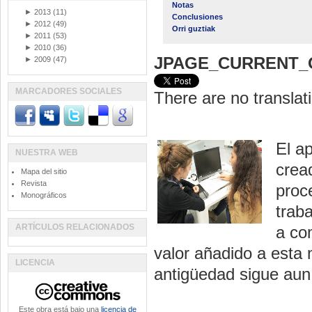
Notas
►
2013
(11)
Conclusiones
►
2012
(49)
Orri guztiak
►
2011
(53)
►
2010
(36)
JPAGE_CURRENT_
►
2009
(47)
MARCADORES SOCIALES
There are no translati
El a
NUESTRA WEB
crea
Mapa del sitio
Revista
proc
Monográficos
trab
ARTÍCULOS RELACIONADOS
a co
valor añadido a esta 
LICENCIA
antigüedad sigue aun
Este obra está bajo una
licencia de