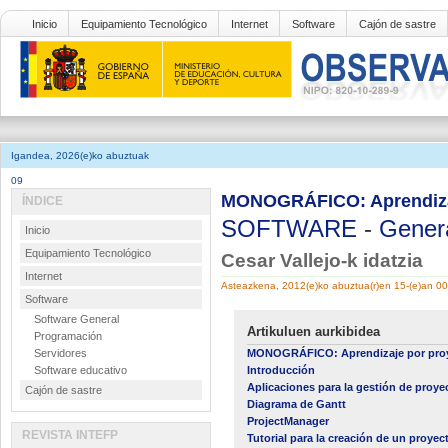
Inicio
Equipamiento Tecnológico
Internet
Software
Cajón de sastre
Igandea, 2026(e)ko abuztuak
09
MONOGRÁFICO: Aprendizaj
ÍNDICE
SOFTWARE
-
Gener
Inicio
Equipamiento Tecnológico
Cesar Vallejo-k idatzia
Internet
Asteazkena, 2012(e)ko abuztua(r)en 15-(e)an 0
Software
Software General
Artikuluen aurkibidea
Programación
Servidores
MONOGRÁFICO: Aprendizaje por proy
Software educativo
Introducción
Aplicaciones para la gestión de proye
Cajón de sastre
Diagrama de Gantt
ProjectManager
REVISTA INTEFP
Tutorial para la creación de un proye