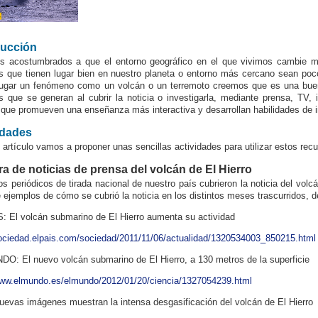
ducción
s acostumbrados a que el entorno geográfico en el que vivimos cambie 
s que tienen lugar bien en nuestro planeta o entorno más cercano sean poco
lugar un fenómeno como un volcán o un terremoto creemos que es una buena
s que se generan al cubrir la noticia o investigarla, mediante prensa, TV, i
 que promueven una enseñanza más interactiva y desarrollan habilidades de i
idades
 artículo vamos a proponer unas sencillas actividades para utilizar estos recu
ra de noticias de prensa del volcán de El Hierro
os periódicos de tirada nacional de nuestro país cubrieron la noticia del vol
e ejemplos de cómo se cubrió la noticia en los distintos meses trascurridos, d
: El volcán submarino de El Hierro aumenta su actividad
sociedad.elpais.com/sociedad/2011/11/06/actualidad/1320534003_850215.html
O: El nuevo volcán submarino de El Hierro, a 130 metros de la superficie
www.elmundo.es/elmundo/2012/01/20/ciencia/1327054239.html
evas imágenes muestran la intensa desgasificación del volcán de El Hierro