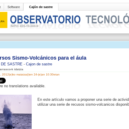
t
Software
Cajón de sastre
rsos Sismo-Volcánicos para el áula
 DE SASTRE
-
Cajon de sastre
arrasco-k idatzia
 2012(e)ko maiatza(r)en 24-(e)an 10:30etan
re no translations available.
En este artículo vamos a proponer una serie de activi
utilizar una serie de recusos sismo-volcanicos disponib