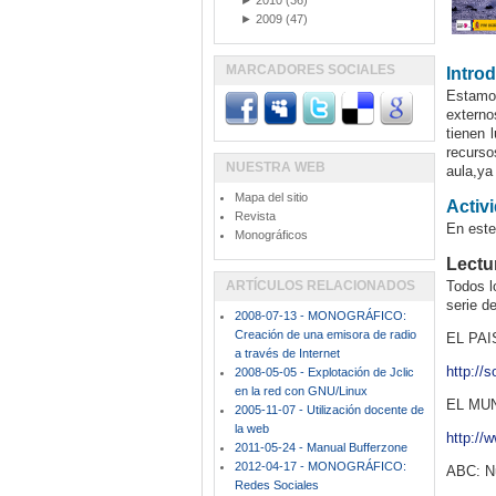
►
2010
(36)
►
2009
(47)
MARCADORES SOCIALES
Intro
Estamo
externo
tienen 
recurso
NUESTRA WEB
aula,ya
Mapa del sitio
Activ
Revista
En este
Monográficos
Lectu
ARTÍCULOS RELACIONADOS
Todos l
serie d
2008-07-13 - MONOGRÁFICO:
Creación de una emisora de radio
EL PAIS
a través de Internet
http://
2008-05-05 - Explotación de Jclic
en la red con GNU/Linux
EL MUND
2005-11-07 - Utilización docente de
la web
http://
2011-05-24 - Manual Bufferzone
2012-04-17 - MONOGRÁFICO:
ABC: Nu
Redes Sociales