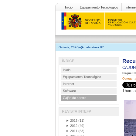
Inicio
Equipamiento Tecnológico
Interne
Ostirala, 2026(e)ko abuztuak 07
Recu
ÍNDICE
CAJON
Inicio
Raquel C
Equipamiento Tecnológico
Osteguna,
Internet
There a
Software
Cajón de sastre
REVISTA INTEFP
►
2013
(11)
►
2012
(49)
►
2011
(53)