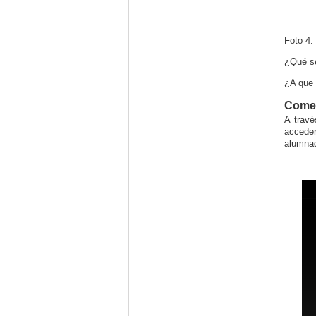
Foto 4:
¿Qué se
¿A que 
Comen
A trav
acceder
alumnad