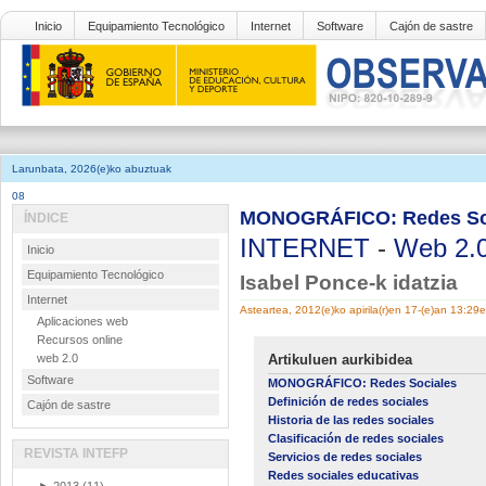
Inicio
Equipamiento Tecnológico
Internet
Software
Cajón de sastre
Larunbata, 2026(e)ko abuztuak
08
MONOGRÁFICO: Redes So
ÍNDICE
INTERNET
-
Web 2.
Inicio
Equipamiento Tecnológico
Isabel Ponce-k idatzia
Internet
Asteartea, 2012(e)ko apirila(r)en 17-(e)an 13:29
Aplicaciones web
Recursos online
web 2.0
Artikuluen aurkibidea
Software
MONOGRÁFICO: Redes Sociales
Definición de redes sociales
Cajón de sastre
Historia de las redes sociales
Clasificación de redes sociales
REVISTA INTEFP
Servicios de redes sociales
Redes sociales educativas