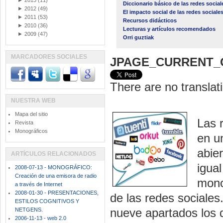
►
2013
(11)
Diccionario básico de las redes social
►
2012
(49)
El impacto social de las redes sociale
►
2011
(53)
Recursos didácticos
►
2010
(36)
Lecturas y artículos recomendados
►
2009
(47)
Orri guztiak
MARCADORES SOCIALES
JPAGE_CURRENT_
There are no translati
NUESTRA WEB
Mapa del sitio
Las 
Revista
Monográficos
en u
abie
ARTÍCULOS RELACIONADOS
igual
2008-07-13 - MONOGRÁFICO:
Creación de una emisora de radio
mono
a través de Internet
2008-01-30 - PRESENTACIONES,
de las redes sociales
ESTILOS COGNITIVOS Y
nueve apartados los 
NETGENS.
2006-11-13 - web 2.0