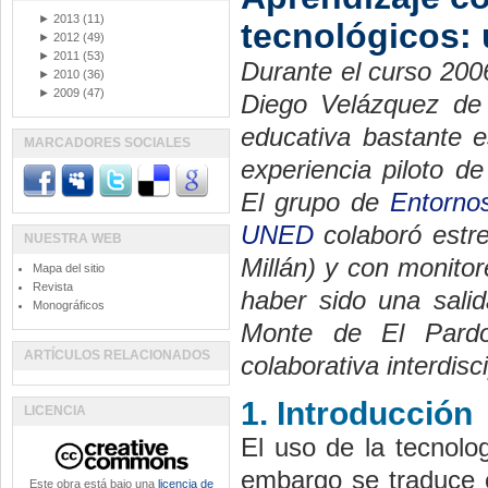
►
2013
(11)
tecnológicos: 
►
2012
(49)
►
2011
(53)
Durante el curso 200
►
2010
(36)
►
2009
(47)
Diego Velázquez de 
educativa bastante e
MARCADORES SOCIALES
experiencia piloto d
El grupo de
Entorno
UNED
colaboró estr
NUESTRA WEB
Millán) y con monito
Mapa del sitio
Revista
haber sido una salid
Monográficos
Monte de El Pardo
ARTÍCULOS RELACIONADOS
colaborativa interdis
1. Introducción
LICENCIA
El uso de la tecnolo
embargo se traduce c
Este obra está bajo una
licencia de