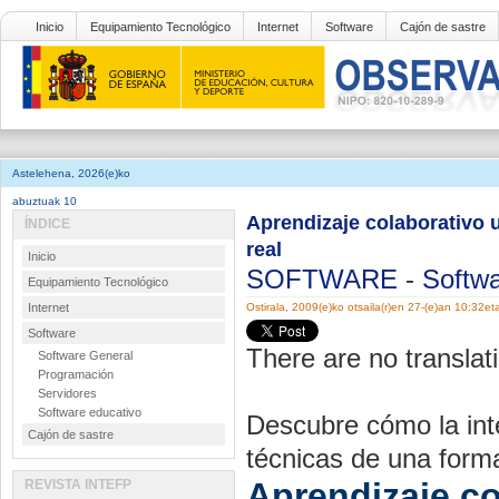
Inicio
Equipamiento Tecnológico
Internet
Software
Cajón de sastre
Astelehena, 2026(e)ko
abuztuak 10
Aprendizaje colaborativo 
ÍNDICE
real
Inicio
SOFTWARE
-
Softwa
Equipamiento Tecnológico
Internet
Ostirala, 2009(e)ko otsaila(r)en 27-(e)an 10:32et
Software
There are no translati
Software General
Programación
Servidores
Software educativo
Descubre cómo la int
Cajón de sastre
técnicas de una forma 
Aprendizaje co
REVISTA INTEFP