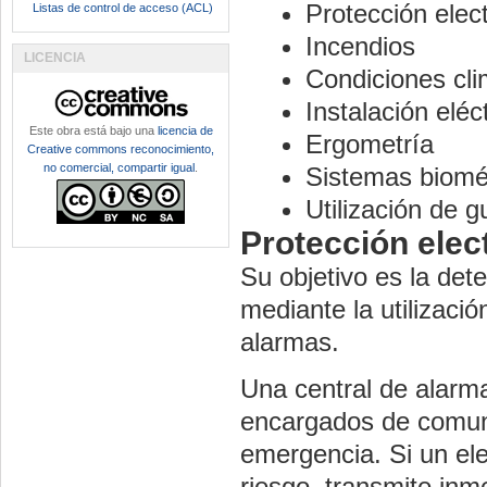
Protección elec
Listas de control de acceso (ACL)
Incendios
LICENCIA
Condiciones cli
Instalación eléc
Este obra está bajo una
licencia de
Ergometría
Creative commons reconocimiento,
no comercial, compartir igual
.
Sistemas biomé
Utilización de g
Protección elec
Su objetivo es la det
mediante la utilizaci
alarmas.
Una central de alarm
encargados de comuni
emergencia. Si un el
riesgo, transmite inme