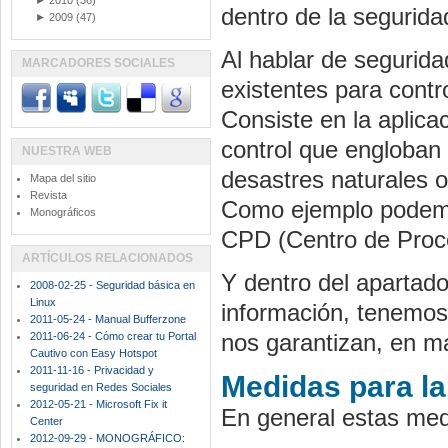
►
2010
(36)
dentro de la seguridad
►
2009
(47)
Al hablar de segurida
MARCADORES SOCIALES
existentes para contr
Consiste en la aplica
control que engloban 
NUESTRA WEB
desastres naturales o
Mapa del sitio
Revista
Como ejemplo podemo
Monográficos
CPD (Centro de Proc
ARTÍCULOS RELACIONADOS
Y dentro del apartado
2008-02-25 - Seguridad básica en
Linux
información, tenemo
2011-05-24 - Manual Bufferzone
nos garantizan, en m
2011-06-24 - Cómo crear tu Portal
Cautivo con Easy Hotspot
2011-11-16 - Privacidad y
Medidas para la
seguridad en Redes Sociales
2012-05-21 - Microsoft Fix it
En general estas med
Center
2012-09-29 - MONOGRÁFICO: