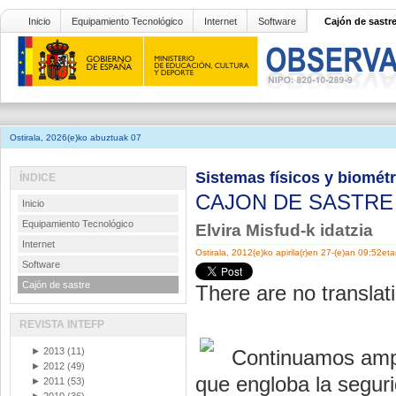
Inicio
Equipamiento Tecnológico
Internet
Software
Cajón de sastr
Ostirala, 2026(e)ko abuztuak 07
Sistemas físicos y biomét
ÍNDICE
CAJON DE SASTR
Inicio
Equipamiento Tecnológico
Elvira Misfud-k idatzia
Internet
Ostirala, 2012(e)ko apirila(r)en 27-(e)an 09:52et
Software
Cajón de sastre
There are no translati
REVISTA INTEFP
►
2013
(11)
Continuamos ampl
►
2012
(49)
que engloba la seguri
►
2011
(53)