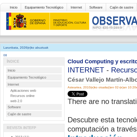
Inicio
Equipamiento Tecnológico
Internet
Software
Cajón de sastre
Larunbata, 2026(e)ko abuztuak
08
Cloud Computing y escrito
ÍNDICE
INTERNET
-
Recurso
Inicio
Equipamiento Tecnológico
César Vallejo Martín-Alb
Internet
Asteartea, 2010(e)ko otsaila(r)en 02-(e)an 10:20
Aplicaciones web
Recursos online
There are no translati
web 2.0
Software
Cajón de sastre
Descubre esta tecnolo
computación a través 
REVISTA INTEFP