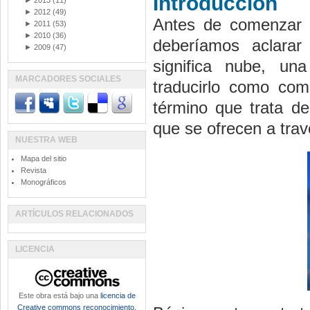
Introducción
►
2013
(11)
►
2012
(49)
Antes de comenzar a
►
2011
(53)
►
2010
(36)
deberíamos aclarar 
►
2009
(47)
significa nube, un
MARCADORES SOCIALES
traducirlo como com
término que trata de
que se ofrecen a trav
NUESTRA WEB
Mapa del sitio
Revista
Monográficos
ARTÍCULOS RELACIONADOS
LICENCIA
Este obra está bajo una
licencia de
Creative commons reconocimiento,