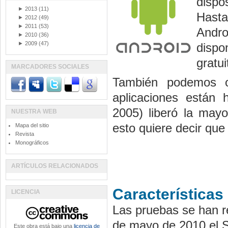
dispos
►
2013
(11)
Hasta
►
2012
(49)
►
2011
(53)
Andro
►
2010
(36)
►
2009
(47)
dispo
gratu
MARCADORES SOCIALES
También podemos o
aplicaciones están
2005) liberó la mayo
NUESTRA WEB
esto quiere decir que 
Mapa del sitio
Revista
Monográficos
ARTÍCULOS RELACIONADOS
Características
LICENCIA
Las pruebas se han re
de mayo de 2010 el S
Este obra está bajo una
licencia de