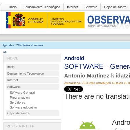
Inicio
Equipamiento Tecnológico
Internet
Software
Cajón de sastre
Igandea, 2026(e)ko abuztuak
09
Android
ÍNDICE
SOFTWARE
-
Gener
Inicio
Equipamiento Tecnológico
Antonio Martinez-k idatz
Internet
Asteazkena, 2011(e)ko uztaila(r)en 13-(e)an 08:
Software
Software General
There are no translati
Programación
Servidores
Software educativo
Cajón de sastre
Andro
REVISTA INTEFP