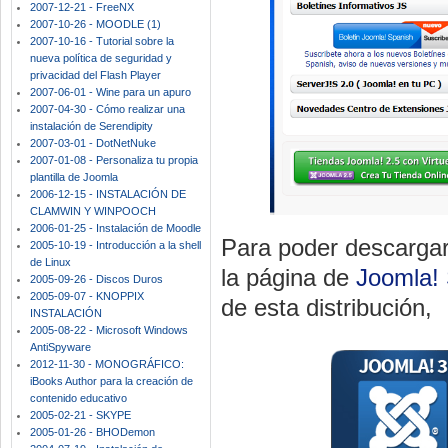
2007-12-21 - FreeNX
2007-10-26 - MOODLE (1)
2007-10-16 - Tutorial sobre la
nueva política de seguridad y
privacidad del Flash Player
2007-06-01 - Wine para un apuro
2007-04-30 - Cómo realizar una
instalación de Serendipity
2007-03-01 - DotNetNuke
2007-01-08 - Personaliza tu propia
plantilla de Joomla
2006-12-15 - INSTALACIÓN DE
CLAMWIN Y WINPOOCH
2006-01-25 - Instalación de Moodle
Para poder descargar
2005-10-19 - Introducción a la shell
de Linux
la página de
Joomla!
2005-09-26 - Discos Duros
2005-09-07 - KNOPPIX
de esta distribución,
INSTALACIÓN
2005-08-22 - Microsoft Windows
AntiSpyware
2012-11-30 - MONOGRÁFICO:
iBooks Author para la creación de
contenido educativo
2005-02-21 - SKYPE
2005-01-26 - BHODemon