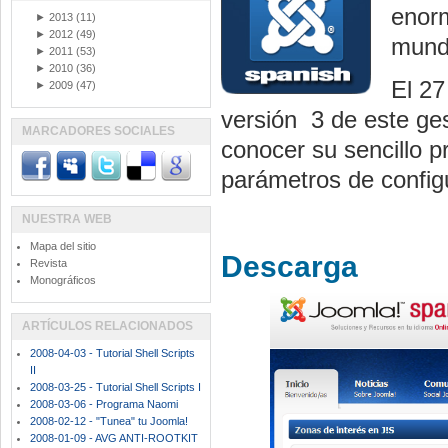
enorm
►
2013
(11)
►
2012
(49)
mund
►
2011
(53)
►
2010
(36)
El 27
►
2009
(47)
versión 3 de este ge
MARCADORES SOCIALES
conocer su sencillo p
parámetros de config
NUESTRA WEB
Mapa del sitio
Descarga
Revista
Monográficos
ARTÍCULOS RELACIONADOS
2008-04-03 - Tutorial Shell Scripts
II
2008-03-25 - Tutorial Shell Scripts I
2008-03-06 - Programa Naomi
2008-02-12 - "Tunea" tu Joomla!
2008-01-09 - AVG ANTI-ROOTKIT