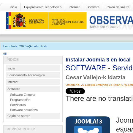
Inicio
Equipamiento Tecnológico
Internet
Software
Cajón de sastre
Larunbata, 2026(e)ko abuztuak
08
Instalar Joomla 3 en local
ÍNDICE
SOFTWARE
-
Servid
Inicio
Equipamiento Tecnológico
Cesar Vallejo-k idatzia
Internet
Osteguna, 2012(e)ko urria(r)en 04-(e)an 07:14et
Software
Software General
There are no translati
Programación
Servidores
Software educativo
Cajón de sastre
Joom
españ
REVISTA INTEFP