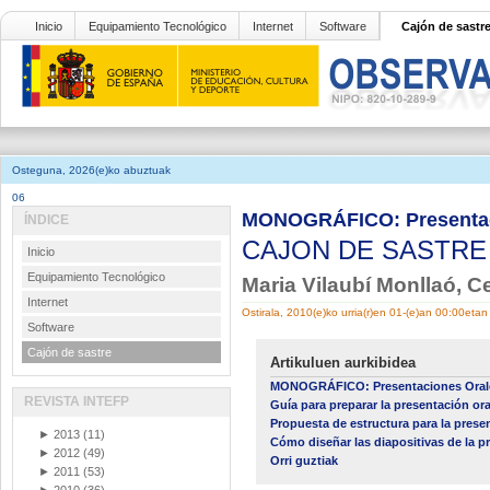
Inicio
Equipamiento Tecnológico
Internet
Software
Cajón de sastr
Osteguna, 2026(e)ko abuztuak
06
MONOGRÁFICO: Presentaci
ÍNDICE
CAJON DE SASTR
Inicio
Equipamiento Tecnológico
Maria Vilaubí Monllaó, Ce
Internet
Ostirala, 2010(e)ko urria(r)en 01-(e)an 00:00etan
Software
Cajón de sastre
Artikuluen aurkibidea
MONOGRÁFICO: Presentaciones Orale
REVISTA INTEFP
Guía para preparar la presentación ora
Propuesta de estructura para la prese
►
2013
(11)
Cómo diseñar las diapositivas de la p
►
2012
(49)
Orri guztiak
►
2011
(53)