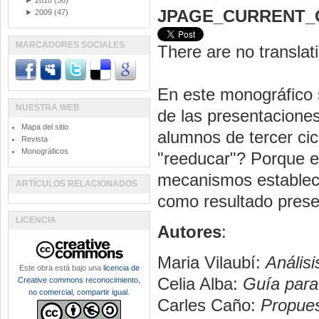
►
2010
(36)
JPAGE_CURRENT_
►
2009
(47)
MARCADORES SOCIALES
There are no translati
En este monográfico 
NUESTRA WEB
de las presentacione
Mapa del sitio
alumnos de tercer ci
Revista
Monográficos
"reeducar"? Porque e
mecanismos estableci
ARTÍCULOS RELACIONADOS
como resultado presen
LICENCIA
Autores
:
Maria Vilaubí:
Análisi
Este obra está bajo una
licencia de
Celia Alba:
Guía para 
Creative commons reconocimiento,
no comercial, compartir igual
.
Carles Caño:
Propues