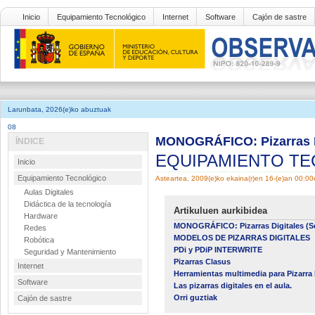
Inicio
Equipamiento Tecnológico
Internet
Software
Cajón de sastre
Larunbata, 2026(e)ko abuztuak
08
MONOGRÁFICO: Pizarras Di
ÍNDICE
EQUIPAMIENTO T
Inicio
Equipamiento Tecnológico
Asteartea, 2009(e)ko ekaina(r)en 16-(e)an 00:00
Aulas Digitales
Didáctica de la tecnología
Artikuluen aurkibidea
Hardware
MONOGRÁFICO: Pizarras Digitales (S
Redes
MODELOS DE PIZARRAS DIGITALES
Robótica
PDi y PDiP INTERWRITE
Seguridad y Mantenimiento
Pizarras Clasus
Internet
Herramientas multimedia para Pizarra D
Software
Las pizarras digitales en el aula.
Orri guztiak
Cajón de sastre