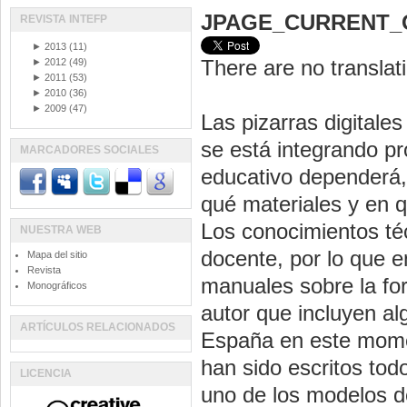
JPAGE_CURRENT_
REVISTA INTEFP
►
2013
(11)
There are no translati
►
2012
(49)
►
2011
(53)
►
2010
(36)
►
2009
(47)
Las pizarras digitale
se está integrando p
MARCADORES SOCIALES
educativo dependerá,
qué materiales y en 
Los conocimientos téc
NUESTRA WEB
docente, por lo que e
Mapa del sitio
Revista
manuales sobre la for
Monográficos
autor que incluyen a
ARTÍCULOS RELACIONADOS
España en este momen
han sido escritos to
LICENCIA
uno de los modelos d