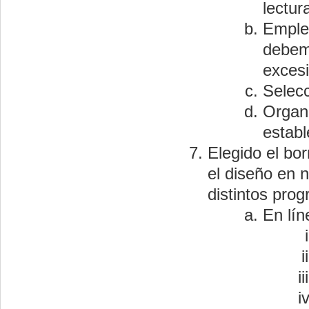
lectur
Emplea
debemo
excesi
Selecc
Organi
establ
Elegido el bo
el diseño en 
distintos pro
En lín