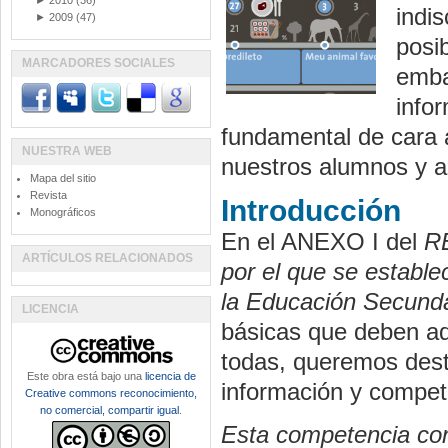
►
2010
(36)
indi
►
2009
(47)
posib
MARCADORES SOCIALES
emba
info
fundamental de cara a
NUESTRA WEB
nuestros alumnos y 
Mapa del sitio
Revista
Introducción
Monográficos
En el ANEXO I del
RE
ARTÍCULOS RELACIONADOS
por el que se establ
la Educación Secunda
LICENCIA
básicas que deben adq
todas, queremos dest
Este obra está bajo una
licencia de
información y compete
Creative commons reconocimiento,
no comercial, compartir igual
.
Esta competencia con