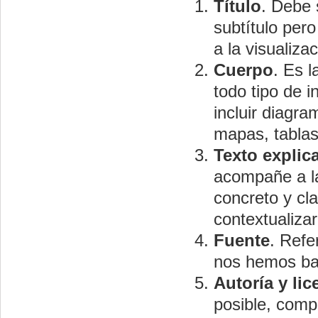
Título
. Debe 
subtítulo per
a la visualiza
Cuerpo
. Es 
todo tipo de i
incluir diagra
mapas, tablas
Texto explic
acompañe a la
concreto y cl
contextualizar
Fuente
. Refe
nos hemos bas
Autoría y lic
posible, comp