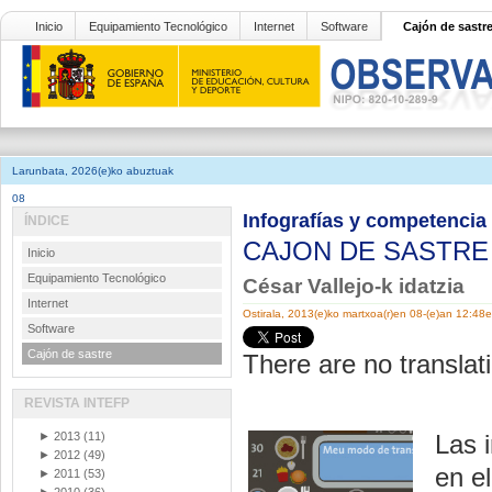
Inicio
Equipamiento Tecnológico
Internet
Software
Cajón de sastr
Larunbata, 2026(e)ko abuztuak
08
Infografías y competencia 
ÍNDICE
CAJON DE SASTR
Inicio
Equipamiento Tecnológico
César Vallejo-k idatzia
Internet
Ostirala, 2013(e)ko martxoa(r)en 08-(e)an 12:48
Software
Cajón de sastre
There are no translati
REVISTA INTEFP
►
2013
(11)
Las 
►
2012
(49)
en el
►
2011
(53)