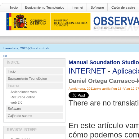
Inicio
Equipamiento Tecnológico
Internet
Software
Cajón de sastre
Larunbata, 2026(e)ko abuztuak
08
Manual Soundation Studio
ÍNDICE
INTERNET
-
Aplicac
Inicio
Equipamiento Tecnológico
Daniel Ortega Carrasco-k
Internet
Astelehena, 2011(e)ko apirila(r)en 18-(e)an 12:5
Aplicaciones web
Recursos online
There are no translati
web 2.0
Software
Cajón de sastre
En este artículo vam
REVISTA INTEFP
cómo podemos compo