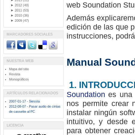
►
2013
(11)
web Soundation Stu
►
2012
(49)
►
2011
(53)
►
2010
(36)
Además explicaremo
►
2009
(47)
edición de las que 
instrucciones, podr
MARCADORES SOCIALES
Manual Sound
NUESTRA WEB
Mapa del sitio
Revista
Monográficos
1. INTRODUCC
Soundation
es una 
ARTÍCULOS RELACIONADOS
2007-01-17 - Siessta
nos permite crear 
2012-08-07 - Pasar audio de cintas
instalar ningún sof
de cassette al PC
intuitivo, y desde
LICENCIA
para obtener creac