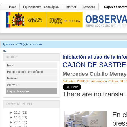
Inicio
Equipamiento Tecnológico
Internet
Software
Cajón de sastr
Igandea, 2026(e)ko abuztuak
09
Iniciación al uso de la in
ÍNDICE
CAJON DE SASTR
Inicio
Equipamiento Tecnológico
Mercedes Cubillo Menayo
Internet
Asteartea, 2013(e)ko urtarrila(r)en 22-(e)an 08:3
Software
Cajón de sastre
There are no translati
REVISTA INTEFP
►
2013
(11)
En e
►
2012
(49)
pres
►
2011
(53)