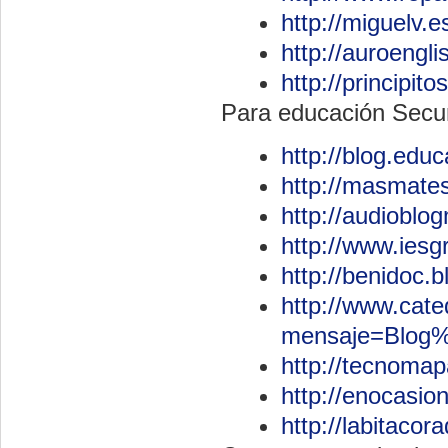
http://miguelv.e
http://auroengl
http://principi
Para educación Secu
http://blog.edu
http://masmates
http://audioblo
http://www.iesg
http://benidoc.
http://www.cate
mensaje=Blog%
http://tecnomap
http://enocasio
http://labitaco