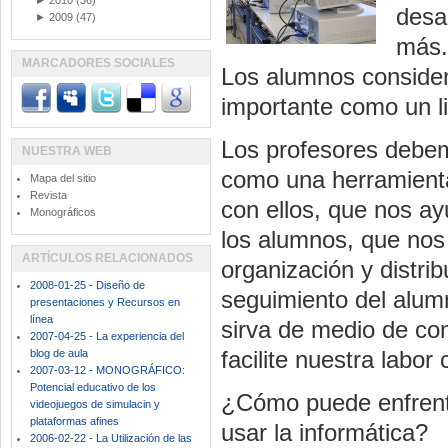
►
2010
(36)
desa
►
2009
(47)
más.
MARCADORES SOCIALES
Los alumnos considera
importante como un li
Los profesores debem
NUESTRA WEB
como una herramienta 
Mapa del sitio
Revista
con ellos, que nos ay
Monográficos
los alumnos, que nos 
ARTÍCULOS RELACIONADOS
organización y distrib
2008-01-25 - Diseño de
seguimiento del alum
presentaciones y Recursos en
línea
sirva de medio de co
2007-04-25 - La experiencia del
facilite nuestra labo
blog de aula
2007-03-12 - MONOGRÁFICO:
Potencial educativo de los
¿Cómo puede enfrent
videojuegos de simulacin y
plataformas afines
usar la informática?
2006-02-22 - La Utilización de las