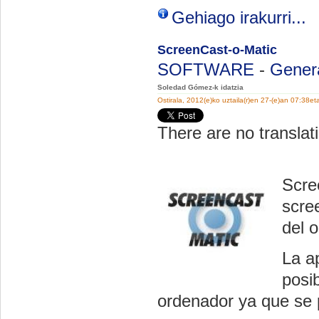
Gehiago irakurri...
ScreenCast-o-Matic
SOFTWARE
-
Gener
Soledad Gómez-k idatzia
Ostirala, 2012(e)ko uztaila(r)en 27-(e)an 07:38et
There are no translati
Scre
scre
del 
La a
posib
ordenador ya que se 