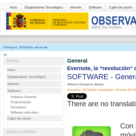
Inicio
Equipamiento Tecnológico
Internet
Software
Cajón de sastre
Osteguna, 2026(e)ko abuztuak
06
General
ÍNDICE
Evernote, la “revolución” 
Inicio
SOFTWARE
-
Gener
Equipamiento Tecnológico
Internet
Alfonso Gaspar-k idatzia
Asteartea, 2013(e)ko urtarrila(r)en 29-(e)an 00:0
Software
Software General
There are no translati
Programación
Servidores
Software educativo
Cajón de sastre
Con 
REVISTA INTEFP
móvi