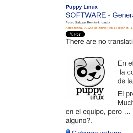
Puppy Linux
SOFTWARE
-
Gener
Pedro Salazar Román-k idatzia
Asteazkena, 2012(e)ko apirila(r)en 18-(e)an 07:
There are no translati
En el
la c
de l
El p
Much
en el equipo, pero … 
alguno?.