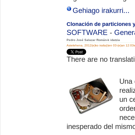
Gehiago irakurri...
Clonación de particiones 
SOFTWARE
-
Gener
Pedro José Salazar Román-k idatzia
Astelehena, 2012(e)ko iraila(r)en 03-(e)an 12:03
There are no translati
Una 
real
un c
orde
nece
inesperado del mismo