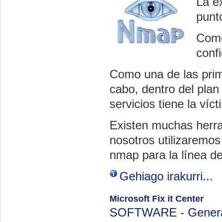
La e
punto
Como
confi
Como una de las prim
cabo, dentro del plan
servicios tiene la víc
Existen muchas herra
nosotros utilizaremo
nmap para la línea d
Gehiago irakurri...
Microsoft Fix it Center
SOFTWARE
-
Gener