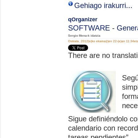
Gehiago irakurri...
qOrganizer
SOFTWARE
-
Gener
Sergio Mena-k idatzia
Ostirala, 2012(e)ko ekaina(r)en 22-(e)an 11:34et
There are no translati
Segú
simpl
form
nece
Sigue definiéndolo co
calendario con recorda
tareas pendientes”.