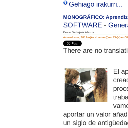
Gehiago irakurri...
MONOGRÁFICO: Aprendizaj
SOFTWARE
-
Gener
Cesar Vallejo-k idatzia
Asteazkena, 2012(e)ko abuztua(r)en 15-(e)an 0
There are no translati
El a
crea
proc
trab
vamo
aportar un valor añad
un siglo de antigüeda