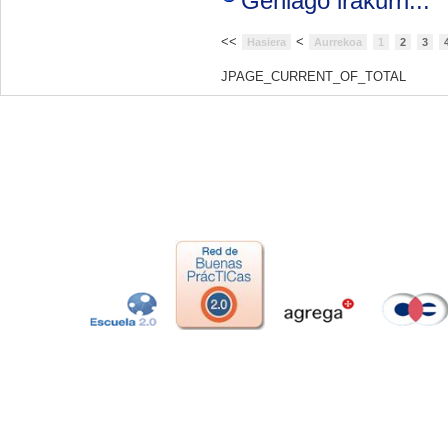
Gehiago irakurri...
<<
<
Hasiera
Aurrekoa
1
2
3
JPAGE_CURRENT_OF_TOTAL