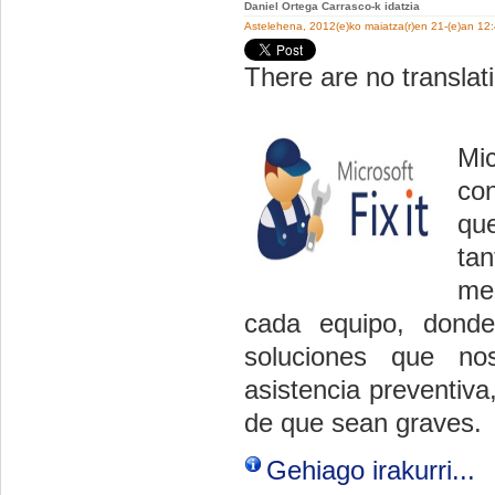
Daniel Ortega Carrasco-k idatzia
Astelehena, 2012(e)ko maiatza(r)en 21-(e)an 12
There are no translati
Mi
con
que
ta
me
cada equipo, donde
soluciones que no
asistencia preventiv
de que sean graves.
Gehiago irakurri...