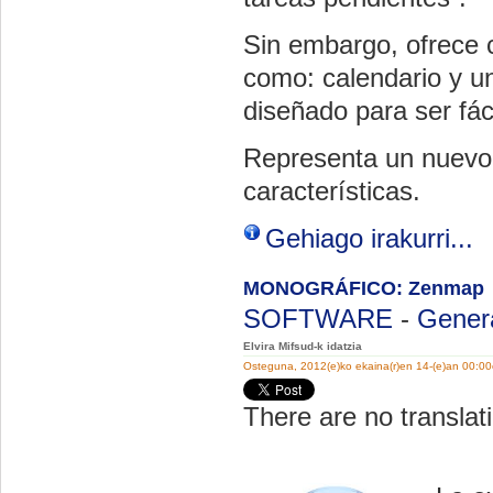
Sin embargo, ofrece ca
como: calendario y un
diseñado para ser fáci
Representa un nuevo 
características.
Gehiago irakurri...
MONOGRÁFICO: Zenmap
SOFTWARE
-
Gener
Elvira Mifsud-k idatzia
Osteguna, 2012(e)ko ekaina(r)en 14-(e)an 00:0
There are no translati