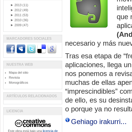
►
2013
(11)
intel
►
2012
(49)
que 
►
2011
(53)
►
2010
(36)
apli
►
2009
(47)
(And
MARCADORES SOCIALES
necesario y más nuev
Tras esa etapa de “fr
aplicaciones, llega 
NUESTRA WEB
nos ponemos a revisa
Mapa del sitio
Revista
muchas de ellas apena
Monográficos
“imprescindibles” co
ARTÍCULOS RELACIONADOS
de ello, es su desinst
o porque ya no result
LICENCIA
Gehiago irakurri...
Este obra está bajo una
licencia de