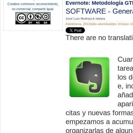
Evernote: Metodología GT
Creative commons reconocimiento,
no comercial, compartir igual
.
SOFTWARE
-
Gener
José Luis Redrejo-k idatzia
Astelehena, 2012(e)ko abendua(r)en 10-(e)an 1
There are no translati
Cuan
tare
los 
e, i
añad
apar
citas y nuevas formas
empezamos a acumula
organizarlas de algu