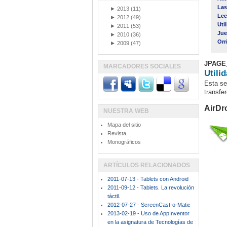
Las
►
2013
(11)
Lec
►
2012
(49)
Uti
►
2011
(53)
Jue
►
2010
(36)
Orr
►
2009
(47)
JPAGE
MARCADORES SOCIALES
Utili
Esta se
transfe
AirDr
NUESTRA WEB
Mapa del sitio
Revista
Monográficos
ARTÍCULOS RELACIONADOS
2011-07-13 - Tablets con Android
2011-09-12 - Tablets. La revolución
táctil.
2012-07-27 - ScreenCast-o-Matic
2013-02-19 - Uso de AppInventor
en la asignatura de Tecnologías de