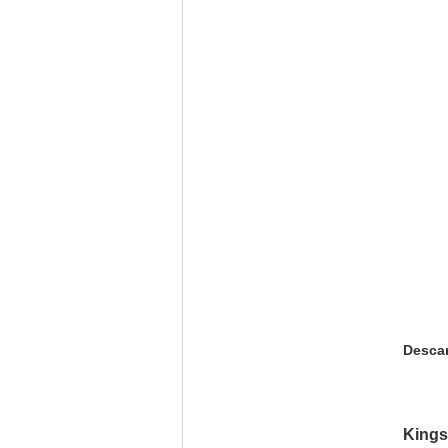
Desca
Kingso