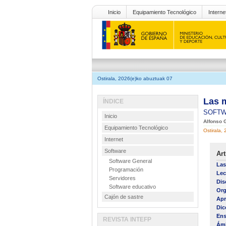
Inicio
Equipamiento Tecnológico
Interne
Ostirala, 2026(e)ko abuztuak 07
Las m
ÍNDICE
SOFT
Inicio
Alfonso 
Equipamiento Tecnológico
Ostirala,
Internet
Software
Art
Software General
Las
Programación
Lec
Servidores
Dis
Software educativo
Org
Cajón de sastre
Apr
Dic
Ens
REVISTA INTEFP
Ámb