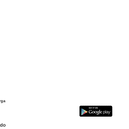
rga
do