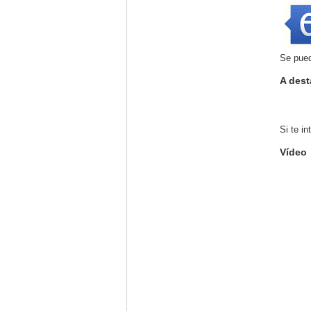
Se pued
A dest
Si te i
Vídeo