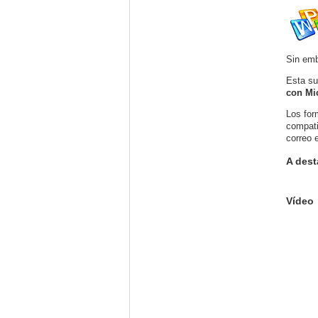
Sin emb
Esta su
con Mic
Los for
compati
correo 
A dest
Vídeo