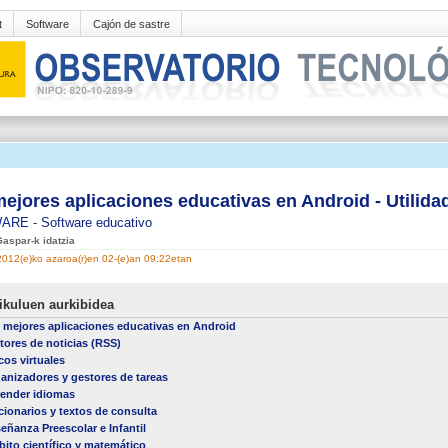
t
Software
Cajón de sastre
ejores aplicaciones educativas en Android - Utilida
WARE
-
Software educativo
Gaspar-k idatzia
 2012(e)ko azaroa(r)en 02-(e)an 09:22etan
ikuluen aurkibidea
 mejores aplicaciones educativas en Android
tores de noticias (RSS)
cos virtuales
anizadores y gestores de tareas
ender idiomas
cionarios y textos de consulta
eñanza Preescolar e Infantil
ito científico y matemático