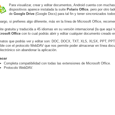
Para visualizar, crear y editar documentos, Android cuenta con muchas
dispositivos aparece instalada la suite
Polaris Office
, pero por otro la
de
Google Drive
(Google Docs) para tal fin y tener sincronizados tod
argo, si prefieres algo diferente, más en la línea de Microsoft Office, recom
ite gratuita y traducida a 45 idiomas en su versión internacional (la que aqu
rosoft Office
con lo cual podrás abrir y editar cualquier documento creado en
matos que podrás ver y editar son: DOC, DOCX, TXT, XLS, XLSX, PPT, PPT
ble con el protocolo WebDAV que nos permite poder almacenar en línea docu
electrónico sin abandonar la aplicación.
acar
Completa compatibilidad con todas las extensiones de Microsoft Office.
Protocolo WebDAV.