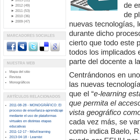
►
2013
(11)
de e
►
2012
(49)
►
2011
(53)
de p
►
2010
(36)
►
2009
(47)
nuevas tecnologías, l
durante dicho proces
MARCADORES SOCIALES
cierto que todo este 
todos los implicados
parte del docente a la
NUESTRA WEB
Mapa del sitio
Centrándonos en uno d
Revista
las nuevas tecnología
Monográficos
que el “
e-learning est
ARTÍCULOS RELACIONADOS
que permita el acceso
2011-08-28 - MONOGRÁFICO: El
vista geográfico como
proceso de enseñanza-aprendizaje
mediante el uso de plataformas
cada vez más, se van
virtuales en distintas etapas
educativas
como indica Baelo, R
2011-12-17 - Móvil learning
2013-04-18 - Learnist