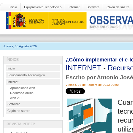
Inicio
Equipamiento Tecnológico
Internet
Software
Cajón de sastre
Jueves, 06 Agosto 2026
¿Cómo implementar el e-l
ÍNDICE
INTERNET
-
Recurso
Inicio
Equipamiento Tecnológico
Escrito por Antonio Jo
Internet
Viernes, 08 de Febrero de 2013 00:00
Aplicaciones web
Recursos online
web 2.0
Cuan
Software
tecn
Cajón de sastre
recu
REVISTA INTEFP
utili