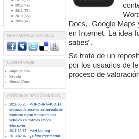
►
2013
(11)
cont
►
2012
(49)
►
2011
(53)
Word
►
2010
(36)
►
2009
(47)
Docs, Google Maps y 
en Internet. La idea 
MARCADORES SOCIALES
sabes”.
Se trata de un reposi
NUESTRA WEB
por los usuarios de l
Mapa del sitio
proceso de valoració
Revista
Monográficos
ARTÍCULOS RELACIONADOS
2011-08-28 - MONOGRÁFICO: El
proceso de enseñanza-aprendizaje
mediante el uso de plataformas
virtuales en distintas etapas
educativas
2011-12-17 - Móvil learning
2013-02-07 - ¿Cómo implementar