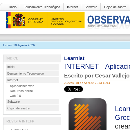
Inicio
Equipamiento Tecnológico
Internet
Software
Cajón de sastre
Lunes, 10 Agosto 2026
Learnist
ÍNDICE
INTERNET
-
Aplicac
Inicio
Equipamiento Tecnológico
Escrito por Cesar Vallej
Internet
Jueves, 18 de Abril de 2013 11:14
Aplicaciones web
Recursos online
web 2.0
Software
Lear
Cajón de sastre
Groc
REVISTA INTEFP
crea