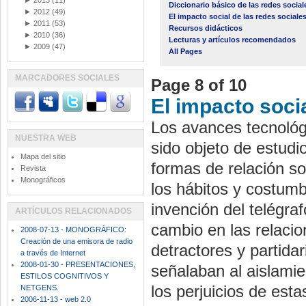
►
2013
(11)
Diccionario básico de las redes social
►
2012
(49)
El impacto social de las redes sociale
►
2011
(53)
Recursos didácticos
►
2010
(36)
Lecturas y artículos recomendados
►
2009
(47)
All Pages
MARCADORES SOCIALES
Page 8 of 10
El impacto socia
Los avances tecnológ
NUESTRA WEB
sido objeto de estudi
Mapa del sitio
formas de relación s
Revista
Monográficos
los hábitos y costumb
invención del telégraf
ARTÍCULOS RELACIONADOS
cambio en las relaci
2008-07-13 - MONOGRÁFICO:
Creación de una emisora de radio
detractores y partida
a través de Internet
2008-01-30 - PRESENTACIONES,
señalaban al aislamie
ESTILOS COGNITIVOS Y
los perjuicios de est
NETGENS.
2006-11-13 - web 2.0