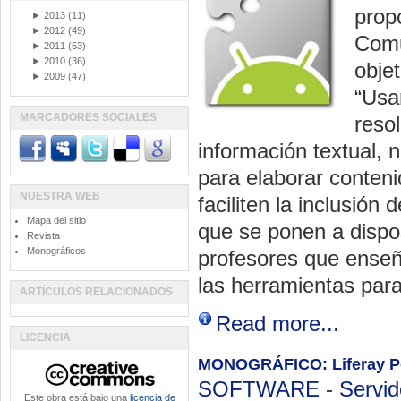
prop
►
2013
(11)
►
2012
(49)
Comu
►
2011
(53)
►
2010
(36)
obje
►
2009
(47)
“Usa
MARCADORES SOCIALES
reso
información textual, 
para elaborar conteni
NUESTRA WEB
faciliten la inclusió
Mapa del sitio
que se ponen a dispo
Revista
Monográficos
profesores que ense
las herramientas para
ARTÍCULOS RELACIONADOS
Read more...
LICENCIA
MONOGRÁFICO: Liferay Po
SOFTWARE
-
Servid
Este obra está bajo una
licencia de