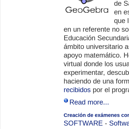
de S
en es
que 
en un referente no so
Educación Secundaria
ámbito universitario 
apoyo matemático. Ho
virtual donde los usu
experimentar, descubri
haciendo de una form
recibidos
por el progr
Read more...
Creación de exámenes co
SOFTWARE
-
Softwa