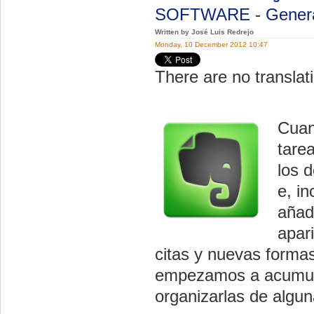
SOFTWARE
-
Gener
Written by José Luis Redrejo
Monday, 10 December 2012 10:47
There are no translati
Cuan
tare
los 
e, i
añad
apar
citas y nuevas formas
empezamos a acumula
organizarlas de algu