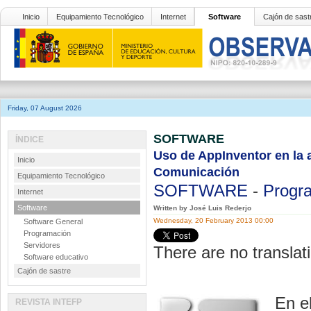
Inicio
Equipamiento Tecnológico
Internet
Software
Cajón de sast
Friday, 07 August 2026
SOFTWARE
ÍNDICE
Uso de AppInventor en la a
Inicio
Comunicación
Equipamiento Tecnológico
SOFTWARE
-
Progr
Internet
Software
Written by José Luis Rederjo
Wednesday, 20 February 2013 00:00
Software General
Programación
Servidores
There are no translati
Software educativo
Cajón de sastre
En e
REVISTA INTEFP