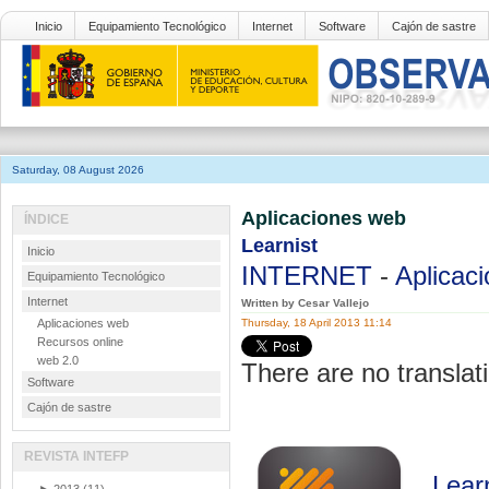
Inicio
Equipamiento Tecnológico
Internet
Software
Cajón de sastre
Saturday, 08 August 2026
Aplicaciones web
ÍNDICE
Learnist
Inicio
INTERNET
-
Aplicac
Equipamiento Tecnológico
Internet
Written by Cesar Vallejo
Aplicaciones web
Thursday, 18 April 2013 11:14
Recursos online
web 2.0
There are no translati
Software
Cajón de sastre
REVISTA INTEFP
Lear