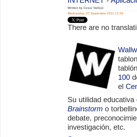
INTERNET
-
Aplicac
Written by Cesar Vallejo
Wednesday, 07 September 2011 12:50
There are no translati
Wallw
tablon
tabló
100
de
el
Cen
Su utilidad educativa
Brainstorm
o torbelli
debate, preconocimien
investigación, etc.