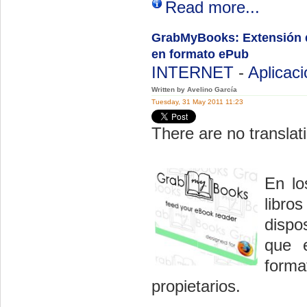
Read more...
GrabMyBooks: Extensión de
en formato ePub
INTERNET
-
Aplicac
Written by Avelino García
Tuesday, 31 May 2011 11:23
There are no translati
En lo
libro
dispo
que e
form
propietarios.