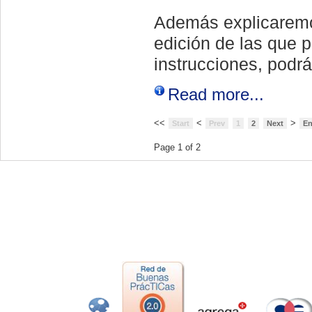
Además explicaremo
edición de las que 
instrucciones, podr
Read more...
<<
<
>
Start
Prev
1
2
Next
E
Page 1 of 2