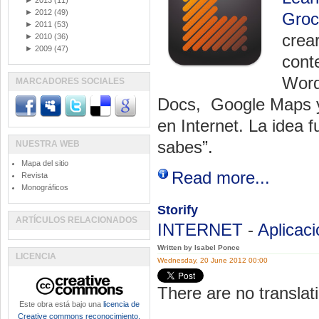
►
2013
(11)
►
2012
(49)
Groc
►
2011
(53)
crea
►
2010
(36)
►
2009
(47)
cont
Word
MARCADORES SOCIALES
Docs, Google Maps y 
en Internet. La idea 
sabes”.
NUESTRA WEB
Mapa del sitio
Read more...
Revista
Monográficos
Storify
ARTÍCULOS RELACIONADOS
INTERNET
-
Aplicac
Written by Isabel Ponce
LICENCIA
Wednesday, 20 June 2012 00:00
There are no translati
Este obra está bajo una
licencia de
Creative commons reconocimiento,