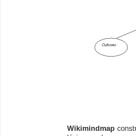
Wikimindmap
constr