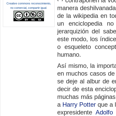
contraponen la voc
Creative commons reconocimiento,
manera deshilvanada 
no comercial, compartir igual
.
de la wikipedia en t
un enciclopedia no
jerarquizión del sa
este modo, los índic
o esqueleto concep
humano.
Así mismo, la import
en muchos casos de i
se deje al albur de 
decir de esta encicl
muchas más páginas y 
a
Harry Potter
que a l
expresidente
Adolfo