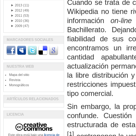
Cuando se trata de c
►
2013
(11)
Wikipedia no tiene ri
►
2012
(49)
►
2011
(53)
información
on-line
e
►
2010
(36)
►
2009
(47)
Bachillerato. Dejan
fiabilidad de sus c
MARCADORES SOCIALES
encontramos un irre
cantidad apabulla
actualización perman
NUESTRA WEB
la libre distribución
Mapa del sitio
Revista
restricciones impues
Monográficos
tipo comercial.
ARTÍCULOS RELACIONADOS
Sin embargo, la pro
confunde. Cuestión
LICENCIA
estructurada de esta
[1]
Este obra está bajo una
licencia de