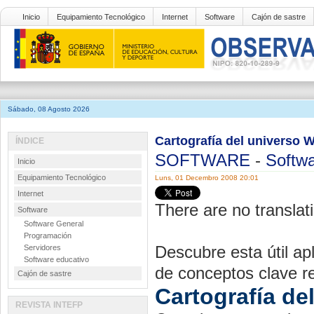
Inicio
Equipamiento Tecnológico
Internet
Software
Cajón de sastre
Sábado, 08 Agosto 2026
Cartografía del universo
ÍNDICE
SOFTWARE
-
Softwa
Inicio
Equipamiento Tecnológico
Luns, 01 Decembro 2008 20:01
Internet
There are no translati
Software
Software General
Programación
Descubre esta útil ap
Servidores
Software educativo
de conceptos clave re
Cajón de sastre
Cartografía d
REVISTA INTEFP