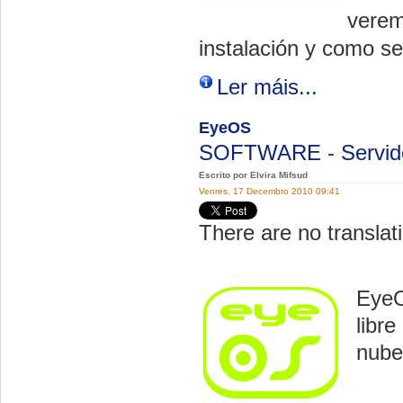
verem
instalación y como se 
Ler máis...
EyeOS
SOFTWARE
-
Servid
Escrito por Elvira Mifsud
Venres, 17 Decembro 2010 09:41
There are no translati
EyeO
libr
nube