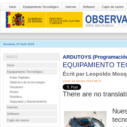
Inicio
Equipamiento Tecnológico
Internet
Software
Cajón de sastre
Vendredi, 07 Août 2026
ARDUTOYS (Programación 
ÍNDICE
EQUIPAMIENTO T
Inicio
Equipamiento Tecnológico
Écrit par Leopoldo Mos
Aulas Digitales
Lundi, 14 Janvier 2013 08:27
Didáctica de la tecnología
Hardware
Redes
There are no translati
Robótica
Seguridad y Mantenimiento
Internet
Nues
Software
tecn
Cajón de sastre