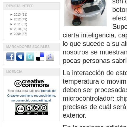
son 
REVISTA INTEFP
boto
►
2013
(11)
efec
►
2012
(49)
►
2011
(53)
Supo
►
2010
(36)
cierta inteligencia, 
►
2009
(47)
lo que sucede a su a
MARCADORES SOCIALES
nosotros se muestran
pocas personas sabrí
La interacción de est
LICENCIA
temperatura o movimi
deben ser procesadas 
Este obra está bajo una
licencia de
Creative commons reconocimiento,
microcontrolador: chi
no comercial, compartir igual
.
precisas de cuál será
exterior.