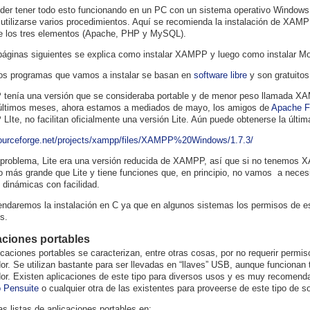
der tener todo esto funcionando en un PC con un sistema operativo Windows, 
utilizarse varios procedimientos. Aquí se recomienda la instalación de XAMPP
e los tres elementos (Apache, PHP y MySQL).
páginas siguientes se explica como instalar XAMPP y luego como instalar Mo
os programas que vamos a instalar se basan en
software libre
y son gratuitos
enía una versión que se consideraba portable y de menor peso llamada XA
últimos meses, ahora estamos a mediados de mayo, los amigos de
Apache F
Ite, no facilitan oficialmente una versión Lite. Aún puede obtenerse la últim
sourceforge.net/projects/xampp/files/XAMPP%20Windows/1.7.3/
problema, Lite era una versión reducida de XAMPP, así que si no tenemo
o más grande que Lite y tiene funciones que, en principio, no vamos a necesi
 dinámicas con facilidad.
daremos la instalación en C ya que en algunos sistemas los permisos de e
s.
aciones portables
icaciones portables se caracterizan, entre otras cosas, por no requerir permiso
or. Se utilizan bastante para ser llevadas en “llaves” USB, aunque funcionan 
or. Existen aplicaciones de este tipo para diversos usos y es muy recomend
 Pensuite
o cualquier otra de las existentes para proveerse de este tipo de sof
as listas de aplicaciones portables en: