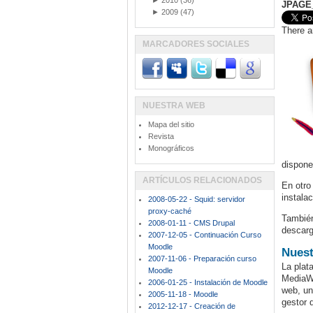
►
2010
(36)
JPAGE
►
2009
(47)
There a
MARCADORES SOCIALES
NUESTRA WEB
Mapa del sitio
Revista
Monográficos
dispone
ARTÍCULOS RELACIONADOS
En otro
instala
2008-05-22 - Squid: servidor
proxy-caché
También
2008-01-11 - CMS Drupal
descarg
2007-12-05 - Continuación Curso
Moodle
Nuest
2007-11-06 - Preparación curso
La plat
Moodle
MediaWi
2006-01-25 - Instalación de Moodle
web, un
2005-11-18 - Moodle
gestor 
2012-12-17 - Creación de