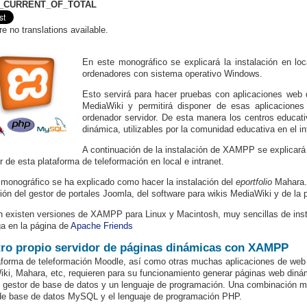
_CURRENT_OF_TOTAL
re no translations available.
En este monográfico se explicará la instalación en l
ordenadores con sistema operativo Windows.
Esto servirá para hacer pruebas con aplicaciones web
MediaWiki y permitirá disponer de esas aplicaciones
ordenador servidor. De esta manera los centros educat
dinámica, utilizables por la comunidad educativa en el int
A continuación de la instalación de XAMPP se explicará
r de esta plataforma de teleformación en local e intranet.
 monográfico se ha explicado como hacer la instalación del
eportfolio
Mahara. 
ción del gestor de portales Joomla, del software para wikis MediaWiki y de la 
 existen versiones de XAMPP para Linux y Macintosh, muy sencillas de instal
a en la página de
Apache Friends
ro propio servidor de páginas dinámicas con XAMPP
aforma de teleformación Moodle, así como otras muchas aplicaciones de web
ki, Mahara, etc, requieren para su funcionamiento generar páginas web dinám
 gestor de base de datos y un lenguaje de programación. Una combinación muy
de base de datos MySQL y el lenguaje de programación PHP.