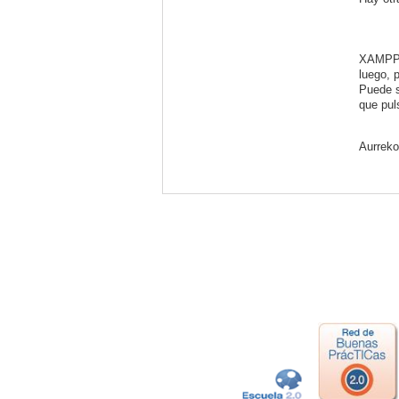
XAMPP p
luego, 
Puede s
que pul
Aurreko