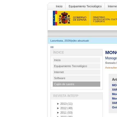
Inicio
Equipamiento Tecnológico
Interne
Larunbata, 2026(e)ko abuztuak
08
MONO
ÍNDICE
Monogr
Inicio
Gonzalo 
Equipamiento Tecnológico
Asteazken
Internet
Software
Art
Cajón de sastre
MON
XAM
Moo
REVISTA INTEFP
Moo
XAM
►
2013
(11)
Orr
►
2012
(49)
►
2011
(53)