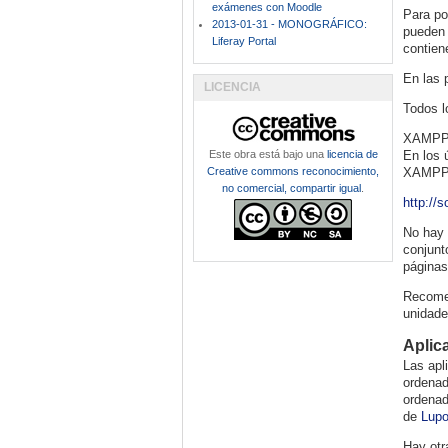
exámenes con Moodle
Para po
2013-01-31 - MONOGRÁFICO:
pueden 
Liferay Portal
contien
En las 
LICENCIA
Todos l
XAMPP t
Este obra está bajo una
licencia de
En los 
Creative commons reconocimiento,
XAMPP L
no comercial, compartir igual
.
http://
No hay 
conjunt
páginas
Recomen
unidade
Aplic
Las apl
ordenad
ordenad
de
Lupo
Hay otr