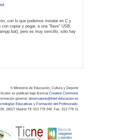
tml
ón, con lo que podemos instalar en C y
e con copiar y pegar, a una "llave" USB.
mpp.bat), pero es muy sencillo, sólo hay
© Ministerio de Educación, Cultura y Deporte
tículos se publican bajo licencia
Creative Commons
formación general:
observatorio@intef.educacion.es
Tecnologías Educativas y Formación del Profesorado
 58. 28027 Madrid Tlf: 913 778 348. Fax: 913 778 31