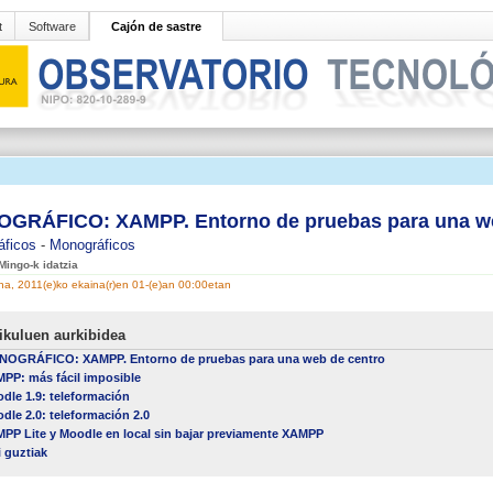
t
Software
Cajón de sastre
GRÁFICO: XAMPP. Entorno de pruebas para una we
áficos
-
Monográficos
Mingo-k idatzia
a, 2011(e)ko ekaina(r)en 01-(e)an 00:00etan
ikuluen aurkibidea
OGRÁFICO: XAMPP. Entorno de pruebas para una web de centro
PP: más fácil imposible
dle 1.9: teleformación
dle 2.0: teleformación 2.0
PP Lite y Moodle en local sin bajar previamente XAMPP
i guztiak