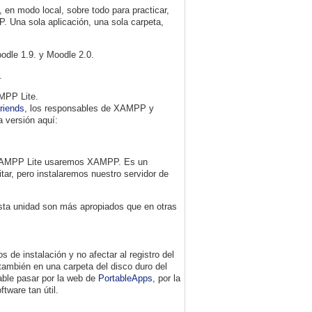
en modo local, sobre todo para practicar,
. Una sola aplicación, una sola carpeta,
odle 1.9. y Moodle 2.0.
.
MPP Lite.
riends
, los responsables de XAMPP y
a versión aquí:
s XAMPP Lite usaremos XAMPP. Es un
tar, pero instalaremos nuestro servidor de
sta unidad son más apropiados que en otras
s de instalación y no afectar al registro del
también en una carpeta del disco duro del
able pasar por la web de
PortableApps
, por la
tware tan útil.