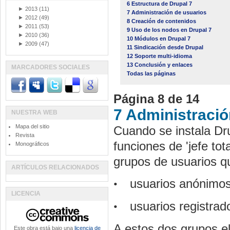
6 Estructura de Drupal 7
►
2013
(11)
7 Administración de usuarios
►
2012
(49)
8 Creación de contenidos
►
2011
(53)
9 Uso de los nodos en Drupal 7
►
2010
(36)
10 Módulos en Drupal 7
►
2009
(47)
11 Sindicación desde Drupal
12 Soporte multi-idioma
13 Conclusión y enlaces
MARCADORES SOCIALES
Todas las páginas
Página 8 de 14
7 Administració
NUESTRA WEB
Mapa del sitio
Cuando se instala
Dr
Revista
funciones de 'jefe to
Monográficos
grupos de usuarios q
ARTÍCULOS RELACIONADOS
usuarios anónimo
•
LICENCIA
usuarios registrad
•
A estos dos grupos e
Este obra está bajo una
licencia de