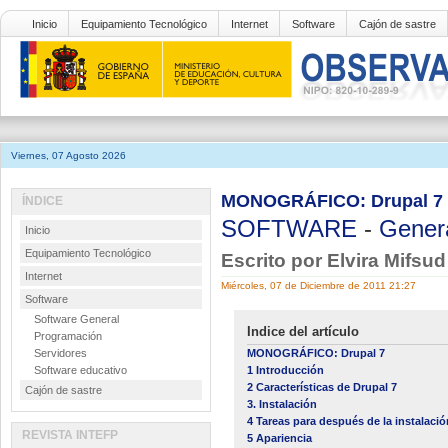
Inicio
Equipamiento Tecnológico
Internet
Software
Cajón de sastre
Viernes, 07 Agosto 2026
MONOGRÁFICO: Drupal 7 - 
ÍNDICE
SOFTWARE
-
Gener
Inicio
Equipamiento Tecnológico
Escrito por Elvira Mifsu
Internet
Miércoles, 07 de Diciembre de 2011 21:27
Software
Software General
Indice del artículo
Programación
Servidores
MONOGRÁFICO: Drupal 7
Software educativo
1 Introducción
2 Características de Drupal 7
Cajón de sastre
3. Instalación
4 Tareas para después de la instalació
REVISTA INTEFP
5 Apariencia