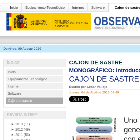
Inicio
Equipamiento Tecnológico
Internet
Software
Cajón de sastr
Domingo, 09 Agosto 2026
CAJON DE SASTRE
ÍNDICE
MONOGRÁFICO: Introducció
Inicio
CAJON DE SASTR
Equipamiento Tecnológico
Internet
Escrito por Cesar Vallejo
Jueves, 04 de Abril de 2013 08:49
Software
Cajón de sastre
REVISTA INTEFP
Uno 
►
2013
(11)
gene
►
2012
(49)
►
2011
(53)
con 