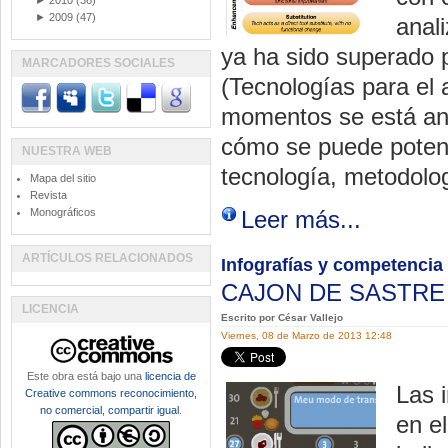
►
2010
(36)
►
2009
(47)
anali
ya ha sido superado 
MARCADORES SOCIALES
(Tecnologías para el 
momentos se está an
cómo se puede poten
NUESTRA WEB
tecnología, metodolog
Mapa del sitio
Revista
Monográficos
Leer más...
ARTÍCULOS RELACIONADOS
Infografías y competencia 
CAJON DE SASTR
LICENCIA
Escrito por César Vallejo
Viernes, 08 de Marzo de 2013 12:48
Este obra está bajo una
licencia de
Las 
Creative commons reconocimiento,
no comercial, compartir igual
.
en el