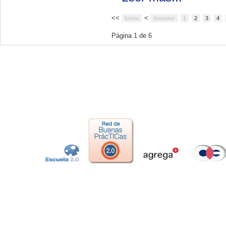
<<
<
Inicio
Anterior
1
2
3
4
Página 1 de 6