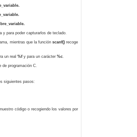
_variable.
_variable.
bre_variable.
a y para poder capturarlos de teclado.
rama, mientras que la función
scanf()
recoge
ra un real
%f
y para un carácter
%c
.
je de programación C.
os siguientes pasos:
uestro código o recogiendo los valores por