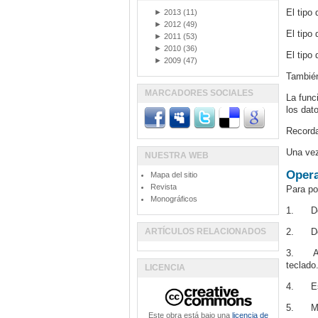
El tipo
►
2013
(11)
►
2012
(49)
El tipo
►
2011
(53)
►
2010
(36)
El tipo
►
2009
(47)
También
MARCADORES SOCIALES
La func
los dat
Recorda
Una vez
NUESTRA WEB
Oper
Mapa del sitio
Revista
Para po
Monográficos
1. Decl
ARTÍCULOS RELACIONADOS
2. Decl
3. Asig
teclado
LICENCIA
4. Escr
5. Most
Este obra está bajo una
licencia de