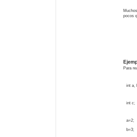
Muchos 
pocos q
Ejemp
Para re
int a, 
int c;
a=2;
b=3;