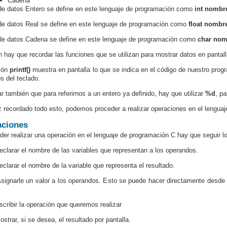
Cadena
 de datos Entero se define en este lenguaje de programación como
int nombre
 de datos Real se define en este lenguaje de programación como
float nombre
 de datos Cadena se define en este lenguaje de programación como
char nom
 hay que recordar las funciones que se utilizan para mostrar datos en pantall
ión
printf(
)
muestra en pantalla lo que se indica en el código de nuestro prog
os del teclado.
r también que para referirnos a un entero ya definido, hay que utilizar
%d
, pa
 recordado todo esto, podemos proceder a realizar operaciones en el lengua
aciones
der realizar una operación en el lenguaje de programación C hay que seguir l
arar el nombre de las variables que representan a los operandos.
arar el nombre de la variable que representa el resultado.
narle un valor a los operandos. Esto se puede hacer directamente desde n
.
ibir la operación que queremos realizar
rar, si se desea, el resultado por pantalla.