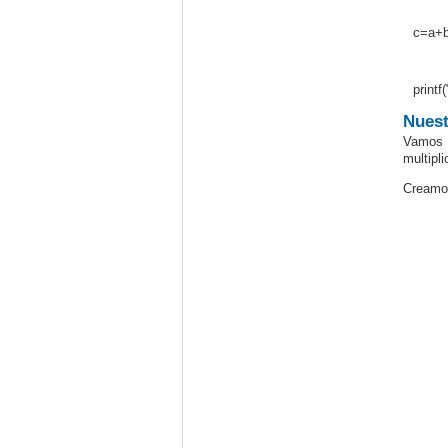
c=a+b
printf
Nuest
Vamos 
multipli
Creamos