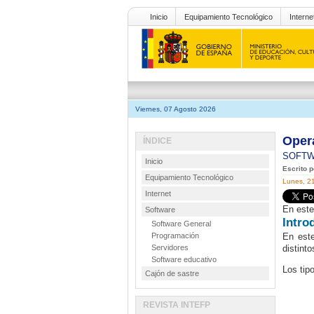
Inicio
Equipamiento Tecnológico
Interne
Viernes, 07 Agosto 2026
Oper
ÍNDICE
SOFT
Inicio
Escrito p
Equipamiento Tecnológico
Lunes, 2
Internet
En este
Software
Intro
Software General
Programación
En este
Servidores
distint
Software educativo
Los tip
Cajón de sastre
REVISTA INTEFP