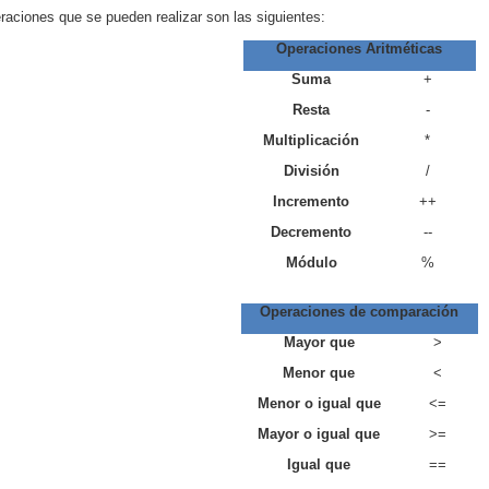
raciones que se pueden realizar son las siguientes:
Operaciones Aritméticas
Suma
+
Resta
-
Multiplicación
*
División
/
Incremento
++
Decremento
--
Módulo
%
Operaciones de comparación
Mayor que
>
Menor que
<
Menor o igual que
<=
Mayor o igual que
>=
Igual que
==