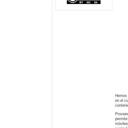
Hemos v
en el c
conteni
Proveed
permite
móviles