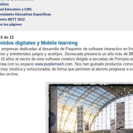
ótica
ud Education y CMS
esidades Educativas Específicas
mios BETT 2012
es les pàgines
 6 de 12
nidos digitales y Mobile learning
empresas dedicadas al desarrollo de Paquetes de software interactivo en lí
ios y entretenidos juegos y acertijos. Destacada presencia un año más de
2S
10 años al sector de este software creativo dirigido a escuelas de Primaria 
ínea con su espacio
www.purplemash.com
. Nos han gustado productos com
z muy intuitiva y estructurados de forma que permiten al alumno progresar a s
les on-line.