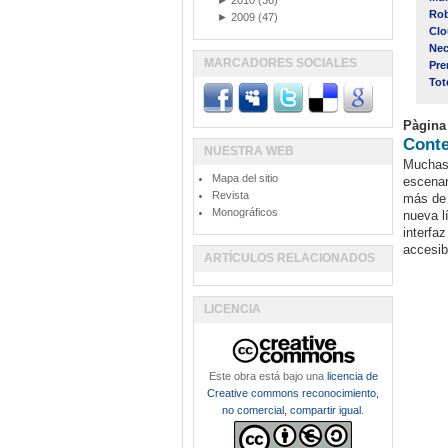
►
2010
(36)
Rob
►
2009
(47)
Clo
Nec
MARCADORES SOCIALES
Pre
Tot
Pàgina
Conte
NUESTRA WEB
Muchas 
Mapa del sitio
escenar
Revista
más de 
Monográficos
nueva l
interfa
accesib
ARTÍCULOS RELACIONADOS
LICENCIA
Este obra está bajo una
licencia de
Creative commons reconocimiento,
no comercial, compartir igual
.