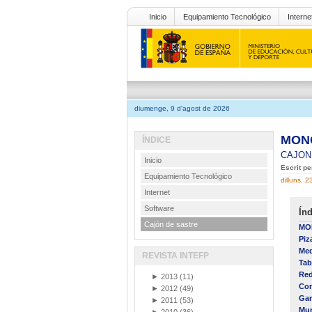
Inicio
Equipamiento Tecnológico
Interne
diumenge, 9 d'agost de 2026
MONO
ÍNDICE
CAJON
Inicio
Escrit p
Equipamiento Tecnológico
dilluns, 
Internet
Software
Índ
Cajón de sastre
MO
Piz
Med
REVISTA INTEFP
Tab
Red
►
2013
(11)
Con
►
2012
(49)
Gam
►
2011
(53)
Mun