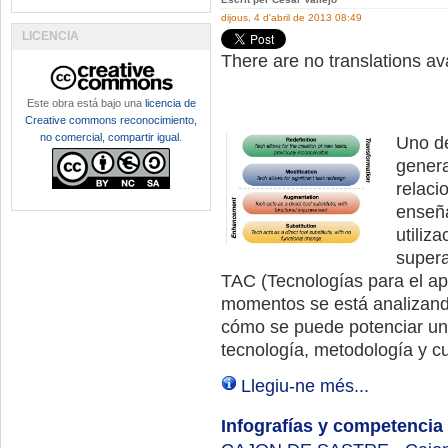
dijous, 4 d'abril de 2013 08:49
LICENCIA
There are no translations ava
Este obra está bajo una
licencia de
Creative commons reconocimiento,
no comercial, compartir igual
.
Uno de
genera
relaci
enseña
utiliz
supera
TAC (Tecnologías para el ap
momentos se está analizan
cómo se puede potenciar u
tecnología, metodología y c
Llegiu-ne més...
Infografías y competencia 