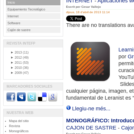
INTERNET
-
Aplicaciones w
Inicio
Escrit per Cesar Vallejo
Equipamiento Tecnológico
dijous, 18 d'abril de 2013 11:14
Internet
Software
There are no translations ava
Cajón de sastre
REVISTA INTEFP
Learni
►
2013
(11)
por
Gr
►
2012
(49)
permit
►
2011
(53)
►
2010
(36)
curaci
►
2009
(47)
YouTub
Slide
MARCADORES SOCIALES
cualquier página, imagen, e
fundamental de Leranist es “
Llegiu-ne més...
NUESTRA WEB
MONOGRÁFICO: Introducció
Mapa del sitio
Revista
CAJON DE SASTRE
-
Cajon
Monográficos
Escrit per Cesar Vallejo