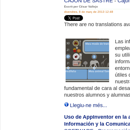
CAJON DE SASTRE
-
Cajon
Escrit per César Vallejo
divendres, 8 de març de 2013 12:48
There are no translations ava
Las in
emplea
su uti
inform
entorn
útiles
nuestr
fundamental de cara al desar
nuestros alumnos y alumnas
Llegiu-ne més...
Uso de AppInventor en la 
Información y la Comunic