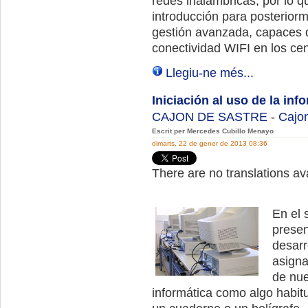
redes inalámbricas, por lo 
introducción para posteriorm
gestión avanzada, capaces 
conectividad WIFI en los ce
Llegiu-ne més...
Iniciación al uso de la in
CAJON DE SASTRE
-
Cajon
Escrit per Mercedes Cubillo Menayo
dimarts, 22 de gener de 2013 08:36
There are no translations ava
En el 
presen
desarr
asigna
de nue
informática como algo habitu