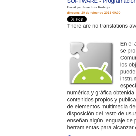
SOFTWARE
-
Programació
Escrit per José Luis Rederjo
dimecres, 20 de febrer de 2013 00:00
There are no translations ava
En el 
se pro
Comuni
los ob
puede 
instru
especí
numérica y gráfica obtenida 
contenidos propios y publicar
de elementos multimedia dec
disposición del resto de us
enseñan algún lenguaje de 
herramientas para alcanzar e