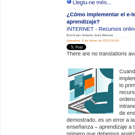
Llegiu-ne més...
¿Cómo implementar el e-l
aprendizaje?
INTERNET
-
Recursos onlin
Escrit per Antonio José Moreno
divendres, 8 de febrer de 2013 00:00
There are no translations ava
Cuand
implem
lo pri
recurs
ordena
intran
de ens
demostrado, es un error a l
enseñanza – aprendizaje a t
primero que debemos analiza