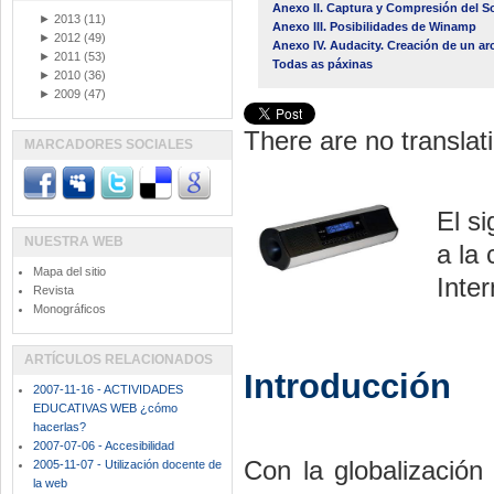
Anexo II. Captura y Compresión del So
►
2013
(11)
Anexo III. Posibilidades de Winamp
►
2012
(49)
Anexo IV. Audacity. Creación de un ar
►
2011
(53)
Todas as páxinas
►
2010
(36)
►
2009
(47)
There are no translati
MARCADORES SOCIALES
El s
NUESTRA WEB
a la
Mapa del sitio
Inter
Revista
Monográficos
ARTÍCULOS RELACIONADOS
Introducción
2007-11-16 - ACTIVIDADES
EDUCATIVAS WEB ¿cómo
hacerlas?
2007-07-06 - Accesibilidad
Con la globalizació
2005-11-07 - Utilización docente de
la web