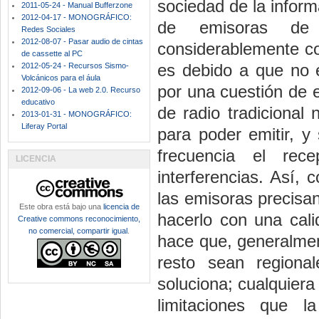
sociedad de la infor
2011-05-24 - Manual Bufferzone
2012-04-17 - MONOGRÁFICO:
de emisoras de 
Redes Sociales
2012-08-07 - Pasar audio de cintas
considerablemente co
de cassette al PC
es debido a que no e
2012-05-24 - Recursos Sismo-
Volcánicos para el áula
por una cuestión de 
2012-09-06 - La web 2.0. Recurso
educativo
de radio tradicional
2013-01-31 - MONOGRÁFICO:
Liferay Portal
para poder emitir, y
frecuencia el rece
LICENCIA
interferencias. Así, 
las emisoras precisan
Este obra está bajo una
licencia de
hacerlo con una cal
Creative commons reconocimiento,
no comercial, compartir igual
.
hace que, generalment
resto sean regiona
soluciona; cualquiera
limitaciones que 