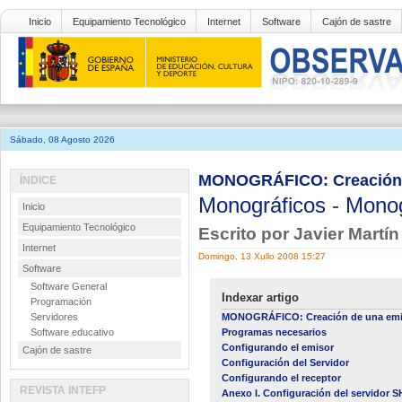
Inicio
Equipamiento Tecnológico
Internet
Software
Cajón de sastre
Sábado, 08 Agosto 2026
MONOGRÁFICO: Creación de
ÍNDICE
Monográficos
-
Monog
Inicio
Equipamiento Tecnológico
Escrito por Javier Martí
Internet
Domingo, 13 Xullo 2008 15:27
Software
Software General
Indexar artigo
Programación
Servidores
MONOGRÁFICO: Creación de una emisor
Software educativo
Programas necesarios
Configurando el emisor
Cajón de sastre
Configuración del Servidor
Configurando el receptor
REVISTA INTEFP
Anexo I. Configuración del servido