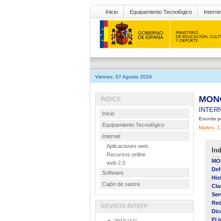
Inicio
Equipamiento Tecnológico
Interne
Viernes, 07 Agosto 2026
MONO
ÍNDICE
INTER
Inicio
Escrito 
Equipamiento Tecnológico
Martes, 1
Internet
Aplicaciones web
Ind
Recursos online
MO
web 2.0
Def
Software
His
Cajón de sastre
Cla
Ser
Red
REVISTA INTEFP
Dic
El 