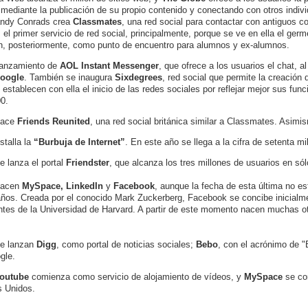
, mediante la publicación de su propio contenido y conectando con otros indi
andy Conrads crea
Classmates
, una red social para contactar con antiguos
el primer servicio de red social, principalmente, porque se ve en ella el ge
n, posteriormente, como punto de encuentro para alumnos y ex-alumnos.
Lanzamiento de
AOL Instant Messenger
, que ofrece a los usuarios el chat, 
oogle
. También se inaugura
Sixdegrees
, red social que permite la creación 
 establecen con ella el inicio de las redes sociales por reflejar mejor sus func
0.
Nace
Friends Reunited
, una red social británica similar a Classmates. Asimi
stalla la
“Burbuja de Internet”
. En este año se llega a la cifra de setenta 
e lanza el portal
Friendster
, que alcanza los tres millones de usuarios en só
Nacen
MySpace
, LinkedIn
y
Facebook
, aunque la fecha de esta última no e
años. Creada por el conocido Mark Zuckerberg, Facebook se concibe inicialm
ntes de la Universidad de Harvard. A partir de este momento nacen muchas 
Se lanzan
Digg
, como portal de noticias sociales;
Bebo
, con el acrónimo de "
gle.
outube
comienza como servicio de alojamiento de vídeos, y
MySpace
se co
 Unidos.