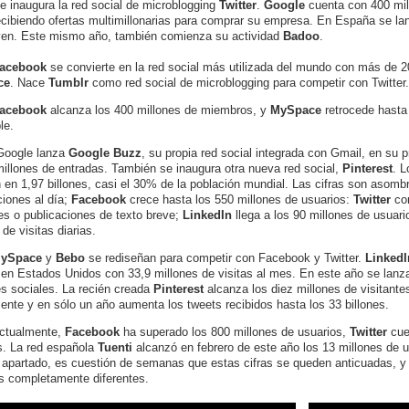
Se inaugura la red social de microblogging
Twitter
.
Google
cuenta con 400 mi
ecibiendo ofertas multimillonarias para comprar su empresa. En España se l
en. Este mismo año, también comienza su actividad
Badoo
.
acebook
se convierte en la red social más utilizada del mundo con más de 2
ce
. Nace
Tumblr
como red social de microblogging para competir con Twitter.
acebook
alcanza los 400 millones de miembros, y
MySpace
retrocede hasta
le.
Google lanza
Google Buzz
, su propia red social integrada con Gmail, en su
illones de entradas. También se inaugura otra nueva red social,
Pinterest
. 
 en 1,97 billones, casi el 30% de la población mundial. Las cifras son asom
ciones al día;
Facebook
crece hasta los 550 millones de usuarios:
Twitter
co
s o publicaciones de texto breve;
LinkedIn
llega a los 90 millones de usuar
 de visitas diarias.
ySpace
y
Bebo
se rediseñan para competir con Facebook y Twitter.
Linked
 en Estados Unidos con 33,9 millones de visitas al mes. En este año se lan
es sociales. La recién creada
Pinterest
alcanza los diez millones de visitante
ente y en sólo un año aumenta los tweets recibidos hasta los 33 billones.
ctualmente,
Facebook
ha superado los 800 millones de usuarios,
Twitter
cue
s.
La red española
Tuenti
alcanzó en febrero de este año los 13 millones de
 apartado, es cuestión de semanas que estas cifras se queden anticuadas, y
os completamente diferentes.