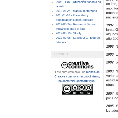
2005-11-07 - Utilización docente de
on-line
la web
año, R
2011-05-24 - Manual Bufferzone
muchos 
2011-11-16 - Privacidad y
naciero
seguridad en Redes Sociales
2012-05-24 - Recursos Sismo-
1997
. 
Volcánicos para el áula
lanza
G
2012-06-19 - Storify
algunos
2012-09-06 - La web 2.0. Recurso
año 200
educativo
1998
. 
LICENCIA
2000
. E
2002
. S
2003
. 
Este obra está bajo una
licencia de
varios 
Creative commons reconocimiento,
estudia
no comercial, compartir igual
.
otras.
2004
. 
por Goo
2005.
Y
Estados