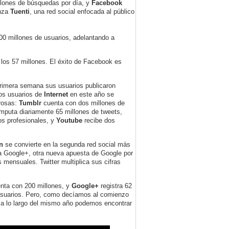
llones de búsquedas por día, y
Facebook
anza
Tuenti
, una red social enfocada al público
00 millones de usuarios, adelantando a
 los 57 millones. El éxito de Facebook es
 primera semana sus usuarios publicaron
Los usuarios de
Internet
en este año se
brosas:
Tumblr
cuenta con dos millones de
mputa diariamente 65 millones de tweets,
ios profesionales, y
Youtube
recibe dos
In
se convierte en la segunda red social más
za Google+, otra nueva apuesta de Google por
s mensuales. Twitter multiplica sus cifras
nta con 200 millones, y
Google+
registra 62
 usuarios. Pero, como decíamos al comienzo
 a lo largo del mismo año podemos encontrar