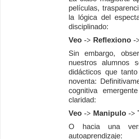
películas, trasparen
la lógica del espect
disciplinado:
Veo
->
Reflexiono
-
Sin embargo, obse
nuestros alumnos 
didácticos que tant
noventa: Definitiva
cognitiva emergent
claridad:
Veo
->
Manipulo
->
O hacia una versi
autoaprendizaje: