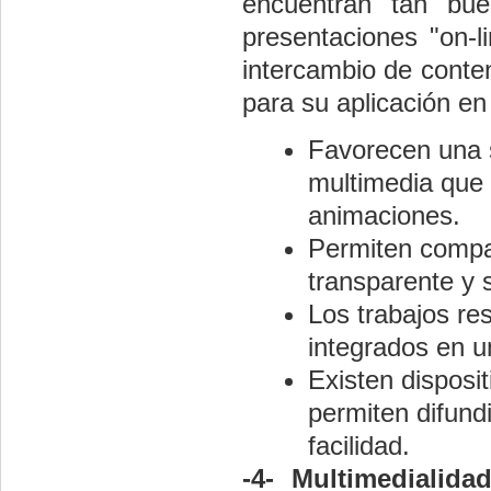
encuentran tan bue
presentaciones
"
on-l
intercambio de conten
para su aplicación en
Favorecen una s
multimedia que 
animaciones.
Permiten compar
transparente y 
Los trabajos re
integrados en u
Existen disposi
permiten difund
facilidad.
-4- Multimedialid