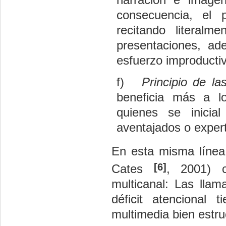
consecuencia, el 
recitando literalm
presentaciones, ad
esfuerzo improducti
f)
Principio de las
beneficia más a
l
quienes se inicia
aventajados o exper
En esta misma línea
[6]
Cates
, 2001) c
multicanal: Las llam
déficit atencional
multimedia bien estru