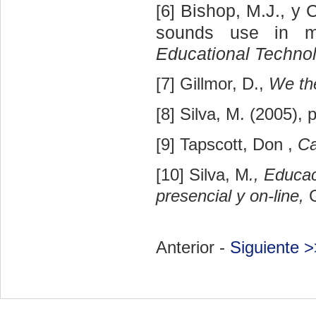
Bishop, M.J., y C
[6]
sounds use in mul
Educational Techno
[7]
Gillmor, D.,
We th
[8] Silva, M. (2005), 
[9] Tapscott, Don ,
Ca
[10] Silva, M
., Educac
presencial y o­n-line,
Anterior -
Siguiente >