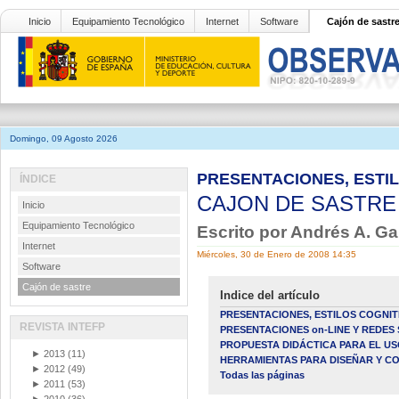
Inicio
Equipamiento Tecnológico
Internet
Software
Cajón de sastr
Domingo, 09 Agosto 2026
PRESENTACIONES, ESTIL
ÍNDICE
CAJON DE SASTR
Inicio
Equipamiento Tecnológico
Escrito por Andrés A. G
Internet
Miércoles, 30 de Enero de 2008 14:35
Software
Cajón de sastre
Indice del artículo
PRESENTACIONES, ESTILOS COGNIT
REVISTA INTEFP
PRESENTACIONES o­n-LINE Y REDES
PROPUESTA DIDÁCTICA PARA EL USO
►
2013
(11)
HERRAMIENTAS PARA DISEÑAR Y C
►
2012
(49)
Todas las páginas
►
2011
(53)