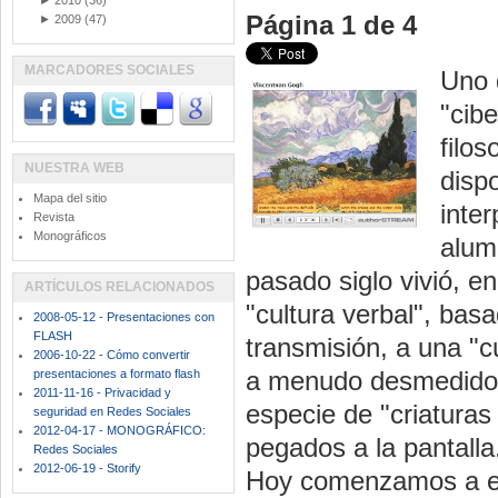
►
2010
(36)
Página 1 de 4
►
2009
(47)
MARCADORES SOCIALES
Uno 
"cib
filo
NUESTRA WEB
disp
Mapa del sitio
inter
Revista
Monográficos
alum
pasado siglo vivió, 
ARTÍCULOS RELACIONADOS
"cultura verbal", basa
2008-05-12 - Presentaciones con
FLASH
transmisión, a una "c
2006-10-22 - Cómo convertir
a menudo desmedido a
presentaciones a formato flash
2011-11-16 - Privacidad y
especie de "criatura
seguridad en Redes Sociales
2012-04-17 - MONOGRÁFICO:
pegados a la pantalla
Redes Sociales
2012-06-19 - Storify
Hoy comenzamos a en