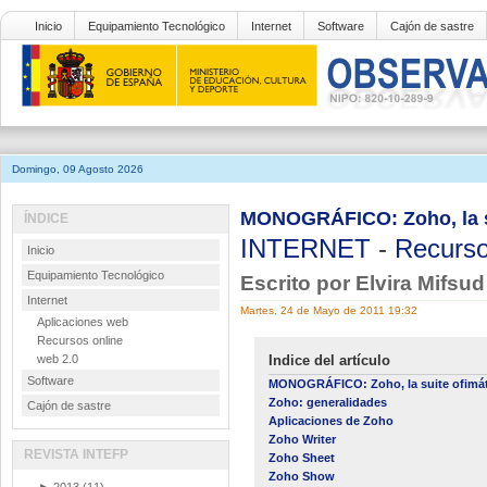
Inicio
Equipamiento Tecnológico
Internet
Software
Cajón de sastre
Domingo, 09 Agosto 2026
MONOGRÁFICO: Zoho, la su
ÍNDICE
INTERNET
-
Recurso
Inicio
Equipamiento Tecnológico
Escrito por Elvira Mifsu
Internet
Martes, 24 de Mayo de 2011 19:32
Aplicaciones web
Recursos online
web 2.0
Indice del artículo
Software
MONOGRÁFICO: Zoho, la suite ofimát
Zoho: generalidades
Cajón de sastre
Aplicaciones de Zoho
Zoho Writer
REVISTA INTEFP
Zoho Sheet
Zoho Show