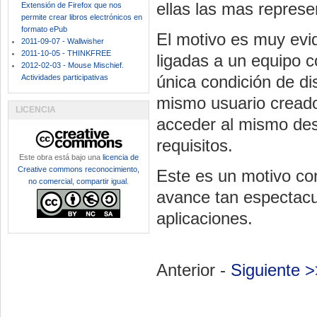
ellas las
mas
represen
Extensión de Firefox que nos
permite crear libros electrónicos en
formato ePub
El motivo es muy evid
2011-09-07 - Wallwisher
2011-10-05 - THINKFREE
ligadas a un equipo c
2012-02-03 - Mouse Mischief.
única condición de di
Actividades participativas
mismo usuario creado
LICENCIA
acceder al mismo de
requisitos.
Este obra está bajo una
licencia de
Creative commons reconocimiento,
Este es un motivo con 
no comercial, compartir igual
.
avance tan espectacul
aplicaciones.
Anterior -
Siguiente >