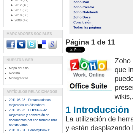
►
2013
(11)
Zoho Mail
►
2012
(49)
Zoho Creator
►
2011
(53)
Zoho Notebook
►
2010
(36)
Zoho Docs
►
2009
(47)
Conclusión
Todas las páginas
MARCADORES SOCIALES
Página 1 de 11
Zoho 
NUESTRA WEB
que i
Mapa del sitio
Revista
pueden
Monográficos
prese
ARTÍCULOS RELACIONADOS
wikis,
2011-05-23 - Presentaciones
mejoradas en Slideshare
1 Introducción
2011-05-25 - FLIPSNACK:
Alojamiento y conversión de
La utilización de her
documentos pdf con formato libro-
revista virtual
y están desplazando l
2011-05-31 - GrabMyBooks: