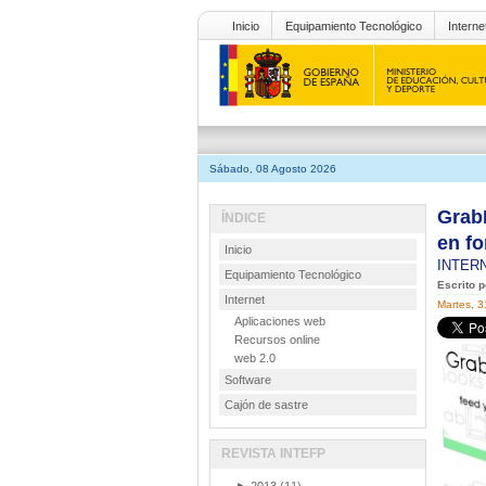
Inicio
Equipamiento Tecnológico
Interne
Sábado, 08 Agosto 2026
GrabM
ÍNDICE
en f
Inicio
INTER
Equipamiento Tecnológico
Escrito 
Internet
Martes, 
Aplicaciones web
Recursos online
web 2.0
Software
Cajón de sastre
REVISTA INTEFP