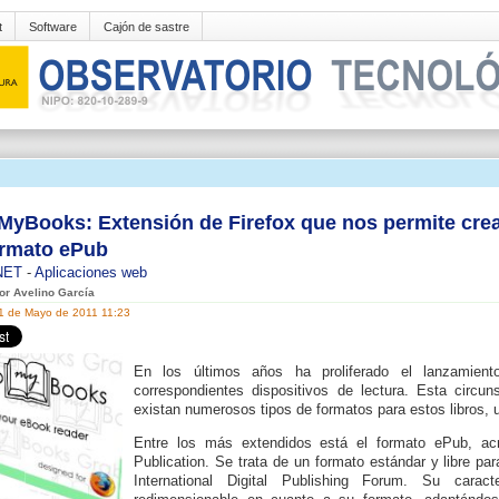
t
Software
Cajón de sastre
yBooks: Extensión de Firefox que nos permite crear
ormato ePub
NET
-
Aplicaciones web
por Avelino García
31 de Mayo de 2011 11:23
En los últimos años ha proliferado el lanzamient
correspondientes dispositivos de lectura. Esta circun
existan numerosos tipos de formatos para estos libros, un
Entre los más extendidos está el formato ePub, acr
Publication. Se trata de un formato estándar y libre par
International Digital Publishing Forum. Su carac