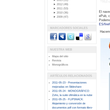
►
2013
(11)
►
2012
(49)
►
2011
(53)
El nave
►
2010
(36)
ePub, c
►
2009
(47)
Podem
ES/fire
MARCADORES SOCIALES
Hacemo
NUESTRA WEB
Mapa del sitio
Revista
Monográficos
ARTÍCULOS RELACIONADOS
2011-05-23 - Presentaciones
mejoradas en Slideshare
2011-05-24 - MONOGRÁFICO:
Zoho, la suite ofimática en la nube
2011-05-25 - FLIPSNACK:
Alojamiento y conversión de
documentos pdf con formato libro-