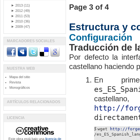
Page 3 of 4
►
2013
(11)
►
2012
(49)
►
2011
(53)
►
2010
(36)
Estructura y c
►
2009
(47)
Configuración
MARCADORES SOCIALES
Traducción de la
Por defecto la inter
castellano haciendo
NUESTRA WEB
Mapa del sitio
En prime
Revista
es_ES_Span
Monográficos
caste
ARTÍCULOS RELACIONADOS
http://for
directamen
LICENCIA
$
wget
http://forge
/es_ES_Spanish_lan
Este obra está bajo una
licencia de