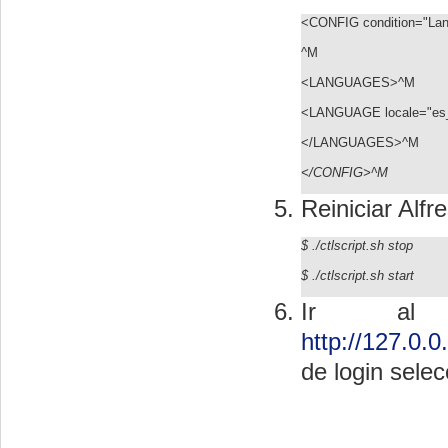
<CONFIG condition="Lan
^M
<LANGUAGES>^M
<LANGUAGE locale="e
</LANGUAGES>^M
</CONFIG>^M
Reiniciar Alfr
$ ./ctlscript.sh stop
$ ./ctlscript.sh start
Ir al 
http://127.0.0
de login selec