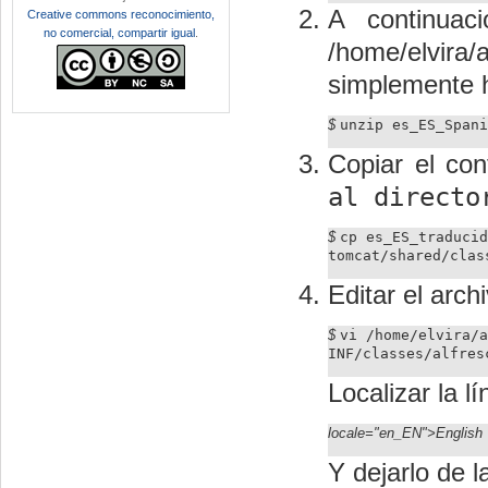
A continuaci
Creative commons reconocimiento,
no comercial, compartir igual
.
/home/elvira/
simplemente h
$
unzip es_ES_Spani
Copiar el con
al direct
$
cp es_ES_traduci
tomcat/shared/clas
Editar el arch
$
vi /home/elvira/a
INF/classes/alfres
Localizar la l
locale="en_EN">English
Y dejarlo de l