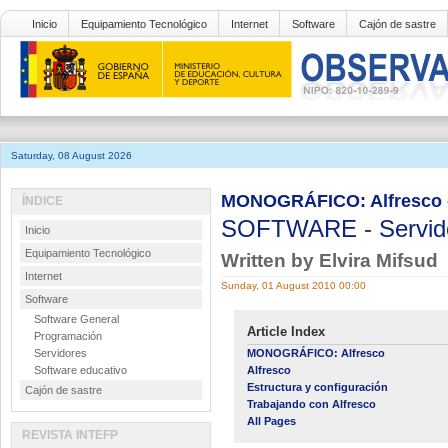
Inicio
Equipamiento Tecnológico
Internet
Software
Cajón de sastre
Saturday, 08 August 2026
MONOGRÁFICO: Alfresco - 
ÍNDICE
SOFTWARE
-
Servid
Inicio
Equipamiento Tecnológico
Written by Elvira Mifsud
Internet
Sunday, 01 August 2010 00:00
Software
Software General
Article Index
Programación
Servidores
MONOGRÁFICO: Alfresco
Software educativo
Alfresco
Estructura y configuración
Cajón de sastre
Trabajando con Alfresco
All Pages
REVISTA INTEFP