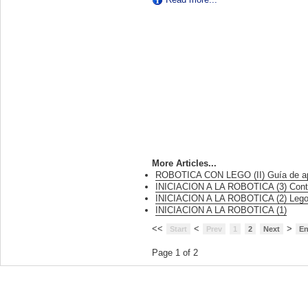
More Articles...
ROBOTICA CON LEGO (II) Guía de ap
INICIACION A LA ROBOTICA (3) Contro
INICIACION A LA ROBOTICA (2) Leg
INICIACION A LA ROBOTICA (1)
<<
<
>
Start
Prev
1
2
Next
E
Page 1 of 2