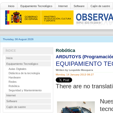
Inicio
Equipamiento Tecnológico
Internet
Software
Cajón de sastre
Thursday, 06 August 2026
Robótica
ÍNDICE
ARDUTOYS (Programación 
Inicio
EQUIPAMIENTO T
Equipamiento Tecnológico
Aulas Digitales
Written by Leopoldo Mosquera
Didáctica de la tecnología
Monday, 14 January 2013 08:27
Hardware
Redes
There are no translati
Robótica
Seguridad y Mantenimiento
Internet
Nues
Software
Cajón de sastre
tecn