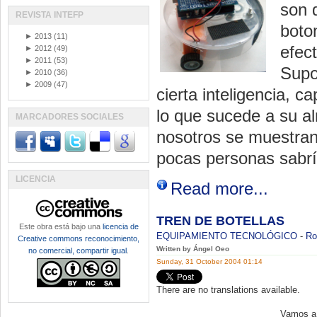
son 
REVISTA INTEFP
boto
►
2013
(11)
efec
►
2012
(49)
►
2011
(53)
Supo
►
2010
(36)
►
2009
(47)
cierta inteligencia, 
lo que sucede a su a
MARCADORES SOCIALES
nosotros se muestran
pocas personas sabrí
LICENCIA
Read more...
TREN DE BOTELLAS
Este obra está bajo una
licencia de
EQUIPAMIENTO TECNOLÓGICO
-
Ro
Creative commons reconocimiento,
Written by Ángel Oeo
no comercial, compartir igual
.
Sunday, 31 October 2004 01:14
There are no translations available.
Vamos a 