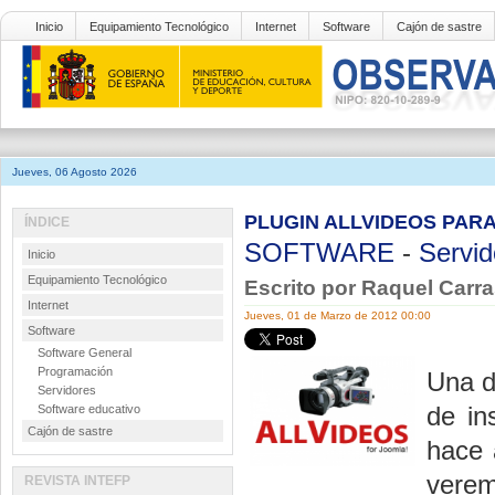
Inicio
Equipamiento Tecnológico
Internet
Software
Cajón de sastre
Jueves, 06 Agosto 2026
PLUGIN ALLVIDEOS PAR
ÍNDICE
SOFTWARE
-
Servid
Inicio
Equipamiento Tecnológico
Escrito por Raquel Carr
Internet
Jueves, 01 de Marzo de 2012 00:00
Software
Software General
Programación
Una d
Servidores
de in
Software educativo
Cajón de sastre
hace 
verem
REVISTA INTEFP