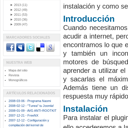
instalación y como se 
►
2013
(11)
►
2012
(49)
►
2011
(53)
Introducción
►
2010
(36)
►
2009
(47)
Cuando necesitamos 
acudir a internet, pe
MARCADORES SOCIALES
encontramos lo que e
y también un incon
motores de búsqueda
NUESTRA WEB
aprender a utilizar 
Mapa del sitio
Revista
y sacarlas el máxim
Monográficos
Además tiene un di
ARTÍCULOS RELACIONADOS
respuesta muy rápido
2008-03-06 - Programa Naomi
2008-02-12 - "Tunea" tu Joomla!
Instalación
2008-01-09 - AVG ANTI-ROOTKIT
2007-12-21 - FreeNX
Para instalar el plug
2007-12-12 - Configuración y
compilación del kernel de
ello accederemos a la