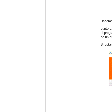
Hacemo
Junto a
el prog
de un p
Si esta