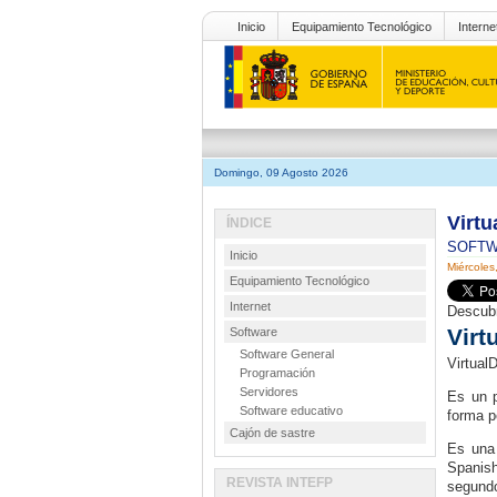
Inicio
Equipamiento Tecnológico
Interne
Domingo, 09 Agosto 2026
Virt
ÍNDICE
SOFT
Inicio
Miércoles
Equipamiento Tecnológico
Internet
Descubr
Virt
Software
Software General
Virtual
Programación
Servidores
Es un p
Software educativo
forma p
Cajón de sastre
Es una 
Spanish
REVISTA INTEFP
segundo