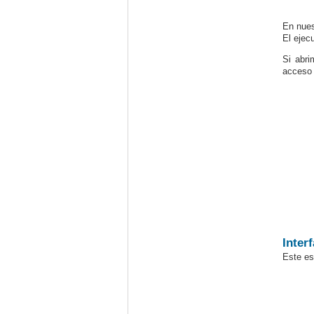
En nues
El ejec
Si abri
acceso 
Inter
Este es