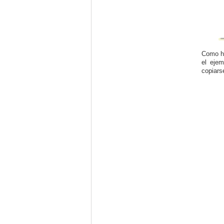
Como he
el eje
copiars