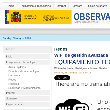
Inicio
Equipamiento Tecnológico
Internet
Software
Cajón de sastre
Sunday, 09 August 2026
Redes
ÍNDICE
WIFI de gestión avanzada
Inicio
EQUIPAMIENTO T
Equipamiento Tecnológico
Aulas Digitales
Written by Javier Rodríguez e Ismael Senés
Didáctica de la tecnología
Monday, 28 January 2013 10:18
Hardware
Redes
There are no translati
Robótica
Seguridad y Mantenimiento
Internet
Software
Uno 
Cajón de sastre
enco