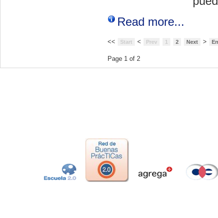
pued
Read more...
<<
<
>
Start
Prev
1
2
Next
E
Page 1 of 2