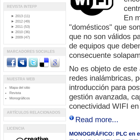
centr
REVISTA INTEFP
En m
►
2013
(11)
►
2012
(49)
"domésticos" que son
►
2011
(53)
►
2010
(36)
que no son válidos p
►
2009
(47)
de equipos que deben
MARCADORES SOCIALES
consecuente solapam
No es objeto de este 
redes inalámbricas, 
NUESTRA WEB
introducción para pos
Mapa del sitio
Revista
gestión avanzada, ca
Monográficos
conectividad WIFI en
ARTÍCULOS RELACIONADOS
Read more...
LICENCIA
MONOGRÁFICO: PLC en en