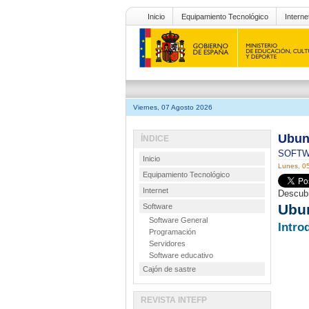
Inicio
Equipamiento Tecnológico
Interne
Viernes, 07 Agosto 2026
Ubun
ÍNDICE
SOFT
Inicio
Lunes, 0
Equipamiento Tecnológico
Internet
Descubr
Ubu
Software
Software General
Intro
Programación
Servidores
Software educativo
Cajón de sastre
REVISTA INTEFP