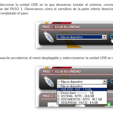
eleccionar la unidad USB en la que deseamos instalar el sistema, convi
zar del PASO 1. Observamos cómo el semáforo de la parte inferior derecha
ompletado el paso.
nuación accedemos al menú desplegable y seleccionamos la unidad USB en d