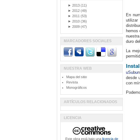
►
2013
(11)
►
2012
(49)
En num
►
2011
(53)
utiliza
►
2010
(36)
distrib
►
2009
(47)
hemos c
nuestra
MARCADORES SOCIALES
duro de
La mejo
permiti
Insta
NUESTRA WEB
uSubunt
Mapa del sitio
desde u
Revista
con mín
Monográficos
Podemos
ARTÍCULOS RELACIONADOS
LICENCIA
Este obra está bajo una
licencia de