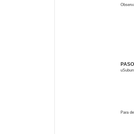
Observa
PASO 
uSubunt
Para de