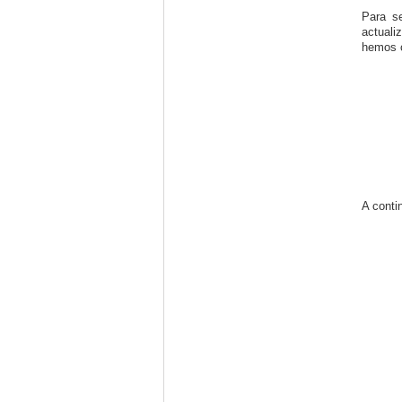
Para s
actuali
hemos c
A conti