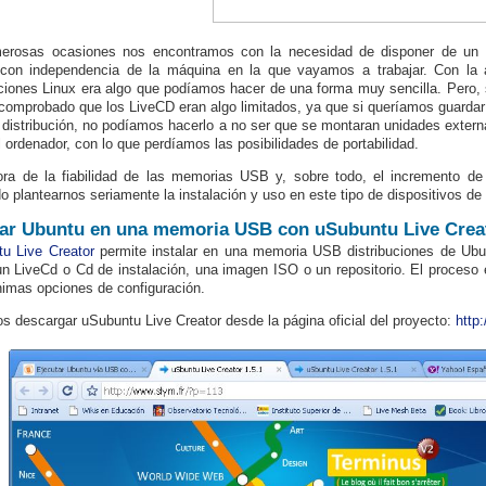
erosas ocasiones nos encontramos con la necesidad de disponer de un
r con independencia de la máquina en la que vayamos a trabajar. Con la a
uciones Linux era algo que podíamos hacer de una forma muy sencilla. Pero,
omprobado que los LiveCD eran algo limitados, ya que si queríamos guardar 
 distribución, no podíamos hacerlo a no ser que se montaran unidades exter
l ordenador, con lo que perdíamos las posibilidades de portabilidad.
ra de la fiabilidad de las memorias USB y, sobre todo, el incremento d
do plantearnos seriamente la instalación y uso en este tipo de dispositivos de 
lar Ubuntu en una memoria USB con uSubuntu Live Crea
u Live Creator
permite instalar en una memoria USB distribuciones de Ubun
n LiveCd o Cd de instalación, una imagen ISO o un repositorio. El proceso 
imas opciones de configuración.
 descargar uSubuntu Live Creator desde la página oficial del proyecto:
http