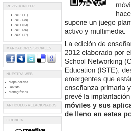
móvi
REVISTA INTEFP
hace
►
2013
(11)
►
2012
(49)
supone un juego plant
►
2011
(53)
activo y multimedia.
►
2010
(36)
►
2009
(47)
La edición de enseña
MARCADORES SOCIALES
2012 elaborado por 
School Networking (Co
Education (ISTE), des
NUESTRA WEB
emergentes que están
Mapa del sitio
enseñanza primaria y
Revista
Monográficos
prevé la implantación
móviles y sus aplic
ARTÍCULOS RELACIONADOS
de lleno en estas po
LICENCIA