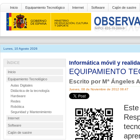
Inicio
Equipamiento Tecnológico
Internet
Software
Cajón de sastre
Lunes, 10 Agosto 2026
Informática móvil y reali
ÍNDICE
EQUIPAMIENTO T
Inicio
Equipamiento Tecnológico
Escrito por Mª Ángeles 
Aulas Digitales
Jueves, 08 de Noviembre de 2012 08:47
Didáctica de la tecnología
Hardware
Redes
Este 
Robótica
Seguridad y Mantenimiento
Resp
Internet
tecn
Software
Cajón de sastre
apre