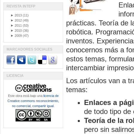
Enla
REVISTA INTEFP
info
►
2013
(11)
►
2012
(49)
prácticas. Teoría de l
►
2011
(53)
robótica. Programaci
►
2010
(36)
►
2009
(47)
inventos. Experiencia
conocernos más a fon
MARCADORES SOCIALES
estos temas, formula
intercambiar impresio
LICENCIA
Los artículos van a 
temas:
Este obra está bajo una
licencia de
Enlaces a pág
Creative commons reconocimiento,
no comercial, compartir igual
.
de todo tipo de 
Teoría de la r
pero sin salirno