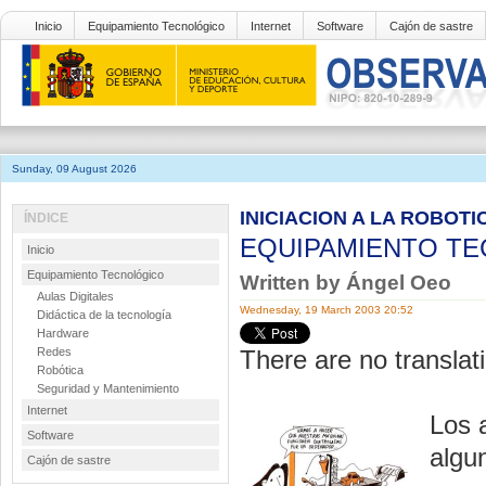
Inicio
Equipamiento Tecnológico
Internet
Software
Cajón de sastre
Sunday, 09 August 2026
INICIACION A LA ROBOTIC
ÍNDICE
EQUIPAMIENTO T
Inicio
Equipamiento Tecnológico
Written by Ángel Oeo
Aulas Digitales
Wednesday, 19 March 2003 20:52
Didáctica de la tecnología
Hardware
Redes
There are no translati
Robótica
Seguridad y Mantenimiento
Internet
Los 
Software
algu
Cajón de sastre