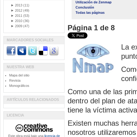
Utilización de Zenmap
►
2013
(11)
Conclusión
►
2012
(49)
Todas las páginas
►
2011
(53)
►
2010
(36)
Página 1 de 8
►
2009
(47)
MARCADORES SOCIALES
La e
punto
NUESTRA WEB
Como
Mapa del sitio
confi
Revista
Monográficos
Como una de las prim
dentro del plan de at
ARTÍCULOS RELACIONADOS
tiene la víctima activ
LICENCIA
Existen muchas herra
nosotros utilizaremo
Este obra está bajo una
licencia de