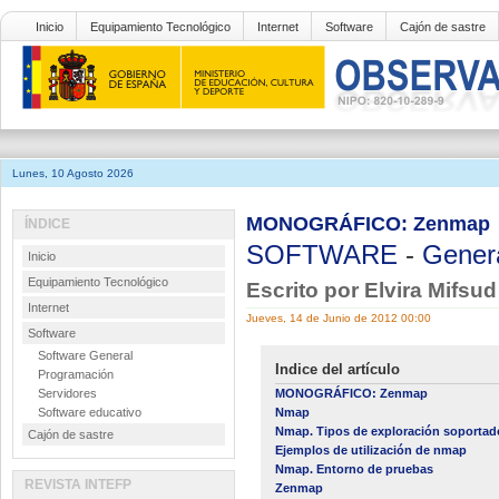
Inicio
Equipamiento Tecnológico
Internet
Software
Cajón de sastre
Lunes, 10 Agosto 2026
MONOGRÁFICO: Zenmap
ÍNDICE
SOFTWARE
-
Gener
Inicio
Equipamiento Tecnológico
Escrito por Elvira Mifsu
Internet
Jueves, 14 de Junio de 2012 00:00
Software
Software General
Indice del artículo
Programación
Servidores
MONOGRÁFICO: Zenmap
Software educativo
Nmap
Nmap. Tipos de exploración soportad
Cajón de sastre
Ejemplos de utilización de nmap
Nmap. Entorno de pruebas
REVISTA INTEFP
Zenmap