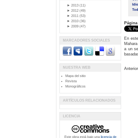
Idi
►
2013
(11)
Tod
►
2012
(49)
►
2011
(53)
►
2010
(36)
Página
►
2009
(47)
En este
MARCADORES SOCIALES
Mahara 
a un se
basadas
NUESTRA WEB
Anterio
Mapa del sitio
Revista
Monográficos
ARTÍCULOS RELACIONADOS
LICENCIA
Este obra está bajo una
licencia de