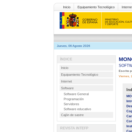
Inicio
Equipamiento Tecnológico
Interne
Jueves, 06 Agosto 2026
MONO
ÍNDICE
SOFT
Inicio
Escrito 
Equipamiento Tecnológico
Viernes, 
Internet
Software
Ind
Software General
MON
Programación
Int
Servidores
Des
Software educativo
Cop
Cajón de sastre
Car
Con
Ins
REVISTA INTEFP
Con