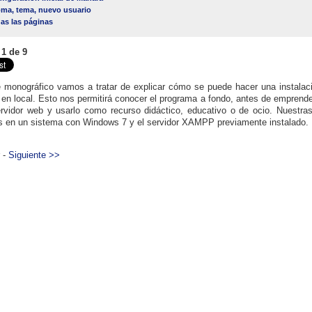
oma, tema, nuevo usuario
as las páginas
 1 de 9
 monográfico vamos a tratar de explicar cómo se puede hacer una instalación
en local. Esto nos permitirá conocer el programa a fondo, antes de emprender
rvidor web y usarlo como recurso didáctico, educativo o de ocio. Nuestras
 en un sistema con Windows 7 y el servidor XAMPP previamente instalado.
r -
Siguiente >>