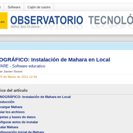
t
Software
Cajón de sastre
GRÁFICO: Instalación de Mahara en Local
WARE
-
Software educativo
por Javier Osset
25 de Marzo de 2011 12:54
ice del artículo
OGRÁFICO: Instalación de Mahara en Local
roducción
cargar Mahara
iar los archivos
petas y bases de datos
figurar antes de instalar
talar Mahara
figuración inicial de Mahara