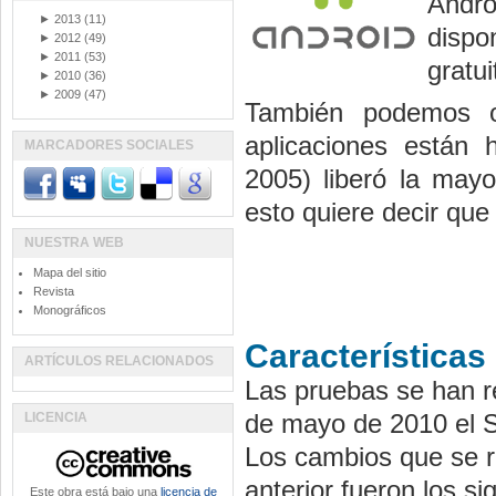
Andro
►
2013
(11)
dispo
►
2012
(49)
►
2011
(53)
gratu
►
2010
(36)
►
2009
(47)
También podemos o
aplicaciones están
MARCADORES SOCIALES
2005) liberó la mayo
esto quiere decir que 
NUESTRA WEB
Mapa del sitio
Revista
Monográficos
Características
ARTÍCULOS RELACIONADOS
Las pruebas se han re
de mayo de 2010 el S
LICENCIA
Los cambios que se re
anterior fueron los si
Este obra está bajo una
licencia de