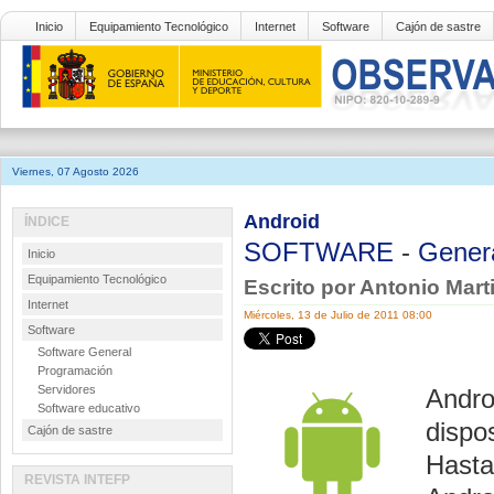
Inicio
Equipamiento Tecnológico
Internet
Software
Cajón de sastre
Viernes, 07 Agosto 2026
Android
ÍNDICE
SOFTWARE
-
Gener
Inicio
Equipamiento Tecnológico
Escrito por Antonio Mar
Internet
Miércoles, 13 de Julio de 2011 08:00
Software
Software General
Programación
Servidores
Andro
Software educativo
dispos
Cajón de sastre
Hasta
REVISTA INTEFP