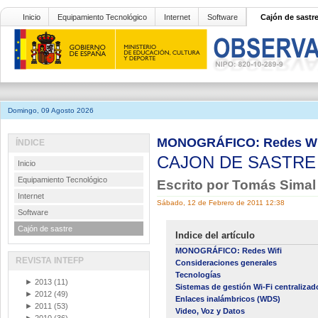
Inicio
Equipamiento Tecnológico
Internet
Software
Cajón de sastr
Domingo, 09 Agosto 2026
MONOGRÁFICO: Redes Wi
ÍNDICE
CAJON DE SASTR
Inicio
Equipamiento Tecnológico
Escrito por Tomás Sima
Internet
Sábado, 12 de Febrero de 2011 12:38
Software
Cajón de sastre
Indice del artículo
MONOGRÁFICO: Redes Wifi
REVISTA INTEFP
Consideraciones generales
Tecnologías
►
2013
(11)
Sistemas de gestión Wi-Fi centralizad
►
2012
(49)
Enlaces inalámbricos (WDS)
►
2011
(53)
Video, Voz y Datos