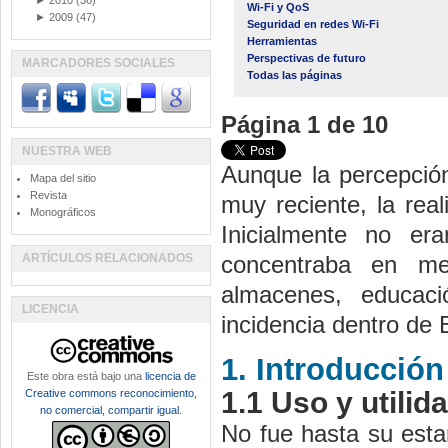
►
2010
(36)
Wi-Fi y QoS
►
2009
(47)
Seguridad en redes Wi-Fi
Herramientas
Perspectivas de futuro
MARCADORES SOCIALES
Todas las páginas
Página 1 de 10
NUESTRA WEB
Aunque la percepción
Mapa del sitio
Revista
muy reciente, la rea
Monográficos
Inicialmente no er
ARTÍCULOS RELACIONADOS
concentraba en me
almacenes, educac
LICENCIA
incidencia dentro de
1. Introducción
Este obra está bajo una
licencia de
1.1 Uso y utilid
Creative commons reconocimiento,
no comercial, compartir igual
.
No fue hasta su estan