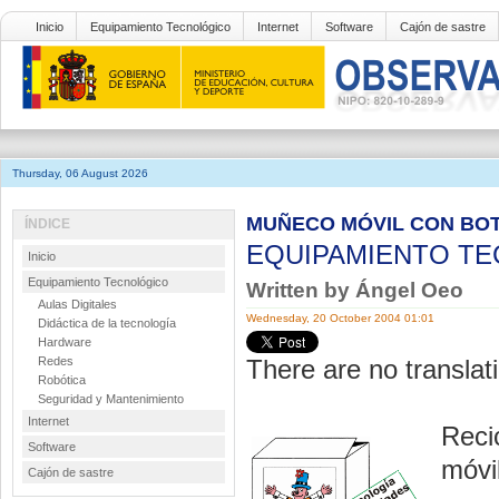
Inicio
Equipamiento Tecnológico
Internet
Software
Cajón de sastre
Thursday, 06 August 2026
MUÑECO MÓVIL CON BOT
ÍNDICE
EQUIPAMIENTO T
Inicio
Equipamiento Tecnológico
Written by Ángel Oeo
Aulas Digitales
Wednesday, 20 October 2004 01:01
Didáctica de la tecnología
Hardware
Redes
There are no translati
Robótica
Seguridad y Mantenimiento
Internet
Reci
Software
móvil
Cajón de sastre