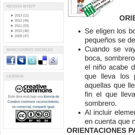
REVISTA INTEFP
►
2013
(11)
ORI
►
2012
(49)
►
2011
(53)
Se eligen los b
►
2010
(36)
►
2009
(47)
pequeños se dej
Cuando se vay
MARCADORES SOCIALES
boca, sombrero,
el niño acabe 
que lleva los 
LICENCIA
aquellas que ll
fin el que lle
Este obra está bajo una
licencia de
sombrero.
Creative commons reconocimiento,
no comercial, compartir igual
.
Al incluir elem
en cuenta que n
ORIENTACIONES P